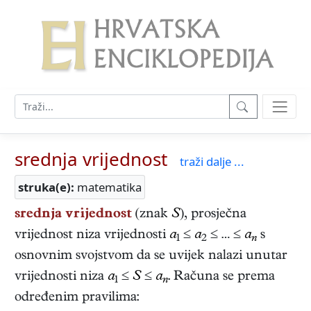
srednja vrijednost
traži dalje ...
struka(e):
matematika
srednja vrijednost
(znak
S
), prosječna
vrijednost niza vrijednosti
a
≤
a
≤ … ≤
a
s
1
2
n
osnovnim svojstvom da se uvijek nalazi unutar
vrijednosti niza
a
≤
S
≤
a
. Računa se prema
1
n
određenim pravilima: