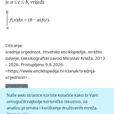
je
a
≤
c
≤
b
, vrijedi:
b
⌠
ƒ
(
x
)d
x
= (
b
−
a
)
ƒ
(
c
).
⌡
a
Citiranje:
srednja vrijednost.
Hrvatska enciklopedija
,
mrežno
izdanje.
Leksikografski zavod Miroslav Krleža, 2013.
– 2026. Pristupljeno 9.8.2026.
<https://www.enciklopedija.hr/clanak/srednja-
vrijednost>.
Komentar
Naše web stranice koriste kolačiće kako bi Vam
omogućili najbolje korisničko iskustvo, za
analizu prometa i korištenje društvenih mreža.