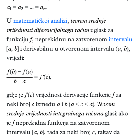
a
=
a
= … =
a
.
1
2
n
U
matematičkoj analizi
,
teorem srednje
vrijednosti diferencijalnoga računa
glasi: za
funkciju
f
, neprekidnu na zatvorenom
intervalu
[
a
,
b
] i derivabilnu u otvorenom intervalu (
a
,
b
),
vrijedi:
ƒ
(
b
) −
ƒ
(
a
)
=
ƒ'
(
c
),
b
−
a
gdje je
f'
(
c
) vrijednost derivacije funkcije
f
za
neki broj
c
između
a
i
b
(
a
<
c
<
a
).
Teorem
srednje vrijednosti integralnoga računa
glasi: ako
je
f
neprekidna funkcija na zatvorenom
intervalu [
a
,
b
], tada za neki broj
c
, takav da