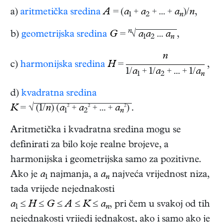
a)
aritmetička sredina
A
= (
a
+
a
+ … +
a
)/
n
,
1
2
n
n
b)
geometrijska sredina
G
=
√
a
a
…
a
,
1
2
n
n
c)
harmonijska sredina
H
=
,
1/
a
+ 1/
a
+ … + 1/
a
1
2
n
d)
kvadratna sredina
K
= √
(1/
n
) (
a
² +
a
² + … +
a
²)
.
1
2
n
Aritmetička i kvadratna sredina mogu se
definirati za bilo koje realne brojeve, a
harmonijska i geometrijska samo za pozitivne.
Ako je
a
najmanja, a
a
najveća vrijednost niza,
1
n
tada vrijede nejednakosti
a
≤
H
≤
G
≤
A
≤
K
≤
a
, pri čem u svakoj od tih
1
n
nejednakosti vrijedi jednakost, ako i samo ako je