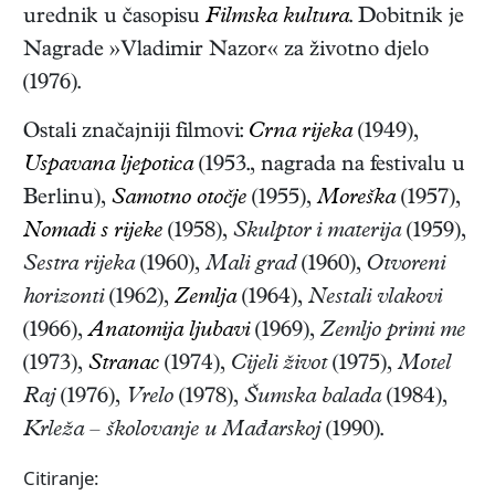
urednik u časopisu
Filmska kultura
. Dobitnik je
Nagrade »Vladimir Nazor« za životno djelo
(1976).
Ostali značajniji filmovi:
Crna rijeka
(1949),
Uspavana ljepotica
(1953., nagrada na festivalu u
Berlinu),
Samotno otočje
(1955),
Moreška
(1957),
Nomadi s rijeke
(1958),
Skulptor i materija
(1959),
Sestra rijeka
(1960),
Mali grad
(1960),
Otvoreni
horizonti
(1962),
Zemlja
(1964),
Nestali vlakovi
(1966),
Anatomija ljubavi
(1969),
Zemljo primi me
(1973),
Stranac
(1974),
Cijeli život
(1975),
Motel
Raj
(1976),
Vrelo
(1978),
Šumska balada
(1984),
Krleža – školovanje u Mađarskoj
(1990).
Citiranje: