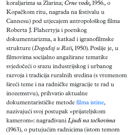
koraljarima sa Zlarina;
Crne vode,
1956., o
Kopačkom ritu, nagrada na festivalu u
Cannesu) pod utjecajem antropološkog filma
Roberta J. Flahertyja i poetskog
dokumentarizma, a katkad i igranofilmske
strukture (
Događaj u Raši,
1950). Poslije je, u
filmovima socijalno angažirane tematike
svjedočeći o srazu industrijskog i urbanog
razvoja i tradicija ruralnih sredina (s vremenom
šireći teme i na radničke migracije te rad u
inozemstvu), prihvatio aktualne
dokumentarističke metode
filma istine
,
nazivajući svoj postupak »prijateljskom
kamerom«: nagrađivani
Ljudi na točkovima
(1963), o putujućim radnicima (istom temom