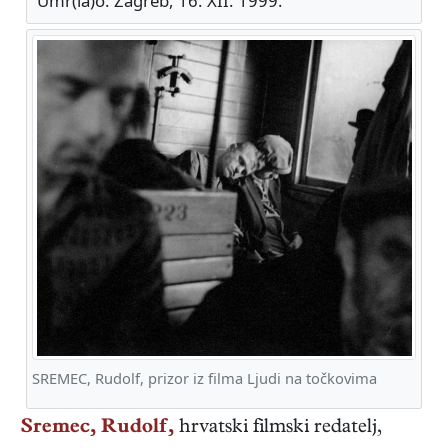
Umr(la)o: Zagreb, 16. XII. 1999.
SREMEC, Rudolf, prizor iz filma Ljudi na točkovima
Sremec, Rudolf,
hrvatski
filmski redatelj,