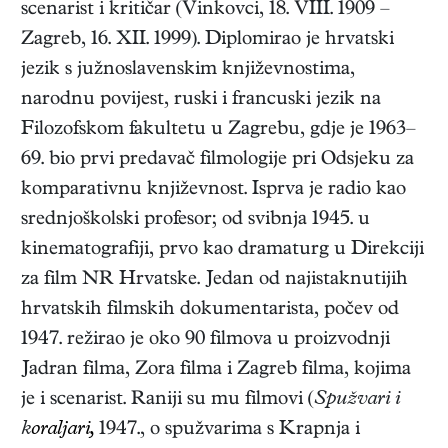
scenarist i kritičar
(
Vinkovci
,
18. VIII. 1909
–
Zagreb
,
16. XII. 1999
). Diplomirao je hrvatski
jezik s južnoslavenskim književnostima,
narodnu povijest, ruski i francuski jezik na
Filozofskom fakultetu u Zagrebu, gdje je 1963–
69. bio prvi predavač filmologije pri Odsjeku za
komparativnu književnost. Isprva je radio kao
srednjoškolski profesor; od svibnja 1945. u
kinematografiji, prvo kao dramaturg u Direkciji
za film NR Hrvatske. Jedan od najistaknutijih
hrvatskih filmskih dokumentarista, počev od
1947. režirao je oko 90 filmova u proizvodnji
Jadran filma, Zora filma i Zagreb filma, kojima
je i scenarist. Raniji su mu filmovi (
Spužvari i
k
oraljari,
1947., o spužvarima s Krapnja i