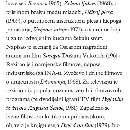
bave se i
Sezonci,
1965),
Zelena ljubav
(1968), o
prisilnom braku među mladeži,
Učitelj plesa
(1969), o putujućem instruktoru plesa i lijepoga
ponašanja,
Vrijeme šutnje
(1971), o starcima koji
u za to izdvojenim kućama čekaju smrt.
Napisao je scenarij za Oscarom nagrađeni
animirani film
Surogat
Dušana Vukotića (1961).
Režirao je i namjenske filmove, napose
industrijske (za INA-u, Zvečevo i dr.) te filmove
o umjetnosti (
Džamonja,
1968). Za televiziju je
režirao niz popularnoznanstvenih i obrazovnih
programa (te dvodijelni igrani TV film
Poglavlja
iz života Augusta Šenoe,
1981). Zapaženo se
bavio filmskom kritikom i publicistikom,
objavio je knjigu eseja
Pogled na film
(1979), bio