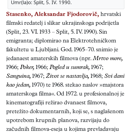
Umr(la)o: Split, 5. IV. 1990.
Stasenko, Aleksandar Fjodorovič,
hrvatski
filmski redatelj i slikar
ukrajinskoga podrijetla
(
Split
,
23. VI. 1933
–
Split
,
5. IV. 1990
). Sin
emigranta; diplomirao na Elektrotehničkom
fakultetu u Ljubljani. God. 1965–70. snimio je
jedanaest amaterskih filmova (npr.
Mrtvo more,
1966;
Poker,
1966;
Pogled u sumrak,
1967;
Sanguina,
1967;
Život se nastavlja,
1968;
Svi dani
kao jedan,
1970) te 1968. stekao naslov »majstora
amaterskoga filma«. Od 1972. u profesionalnoj je
kinematografiji režirao dvanaest filmova,
pretežito dokumentarnih, koji se, s naglašenom
upotrebom krupnih planova, razvijaju do
začudnih filmova-eseja u kojima prevladavaju