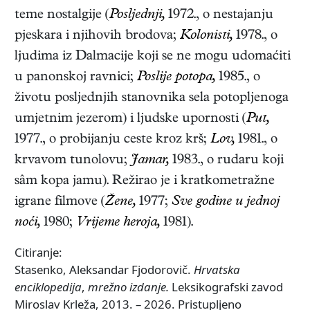
teme nostalgije (
Posljednji,
1972., o nestajanju
pjeskara i njihovih brodova;
Kolonisti,
1978., o
ljudima iz Dalmacije koji se ne mogu udomaćiti
u panonskoj ravnici;
Poslije potopa,
1985., o
životu posljednjih stanovnika sela potopljenoga
umjetnim jezerom) i ljudske upornosti (
Put,
1977., o probijanju ceste kroz krš;
Lov,
1981., o
krvavom tunolovu;
Jamar,
1983., o rudaru koji
sâm kopa jamu). Režirao je i kratkometražne
igrane filmove (
Žene,
1977;
Sve godine u jednoj
noći,
1980;
Vrijeme heroja,
1981).
Citiranje:
Stasenko, Aleksandar Fjodorovič.
Hrvatska
enciklopedija
,
mrežno izdanje.
Leksikografski zavod
Miroslav Krleža, 2013. – 2026. Pristupljeno