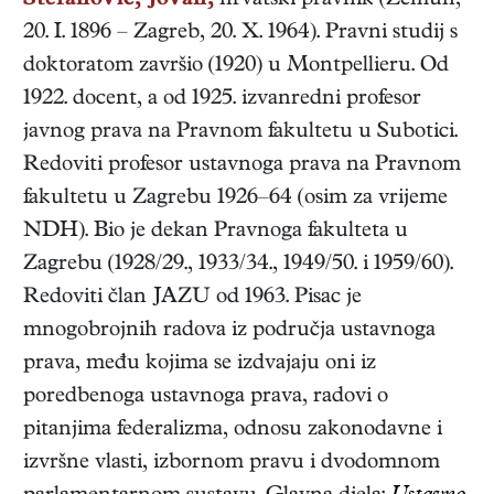
Stefanović, Jovan,
hrvatski
pravnik
(
Zemun
,
20. I. 1896
–
Zagreb
,
20. X. 1964
). Pravni studij s
doktoratom završio (1920) u Montpellieru. Od
1922. docent, a od 1925. izvanredni profesor
javnog prava na Pravnom fakultetu u Subotici.
Redoviti profesor ustavnoga prava na Pravnom
fakultetu u Zagrebu 1926–64 (osim za vrijeme
NDH). Bio je dekan Pravnoga fakulteta u
Zagrebu (1928/29., 1933/34., 1949/50. i 1959/60).
Redoviti član JAZU od 1963. Pisac je
mnogobrojnih radova iz područja ustavnoga
prava, među kojima se izdvajaju oni iz
poredbenoga ustavnoga prava, radovi o
pitanjima federalizma, odnosu zakonodavne i
izvršne vlasti, izbornom pravu i dvodomnom