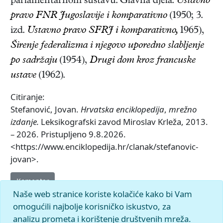
parlamentarnom sustavu. Glavna djela:
Ustavno
pravo FNR Jugoslavije i komparativno
(1950; 3.
izd.
Ustavno pravo SFRJ i komparativno,
1965),
Širenje federalizma i njegovo uporedno slabljenje
po sadržaju
(1954),
Drugi dom kroz francuske
ustave
(1962)
.
Citiranje:
Stefanović, Jovan.
Hrvatska enciklopedija
,
mrežno
izdanje.
Leksikografski zavod Miroslav Krleža, 2013.
– 2026. Pristupljeno 9.8.2026.
<https://www.enciklopedija.hr/clanak/stefanovic-
jovan>.
Komentar
Naše web stranice koriste kolačiće kako bi Vam
omogućili najbolje korisničko iskustvo, za
analizu prometa i korištenje društvenih mreža.