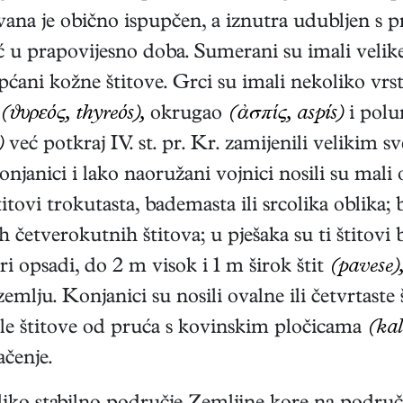
zvana je obično ispupčen, a iznutra udubljen s 
ć u prapovijesno doba. Sumerani su imali velik
ćani kožne štitove. Grci su imali nekoliko vrst
(ϑυρεóς, thyreós),
okrugao
(ἀσπίς, aspís)
i polu
)
već potkraj IV. st. pr. Kr. zamijenili velikim
konjanici i lako naoružani vojnici nosili su mali 
titovi trokutasta, bademasta ili srcolika oblika; 
h četverokutnih štitova; u pješaka su ti štitovi 
ri opsadi, do 2 m visok i 1 m širok štit
(pavese)
lju. Konjanici su nosili ovalne ili četvrtaste 
gle štitove od pruća s kovinskim pločicama
(ka
ačenje.