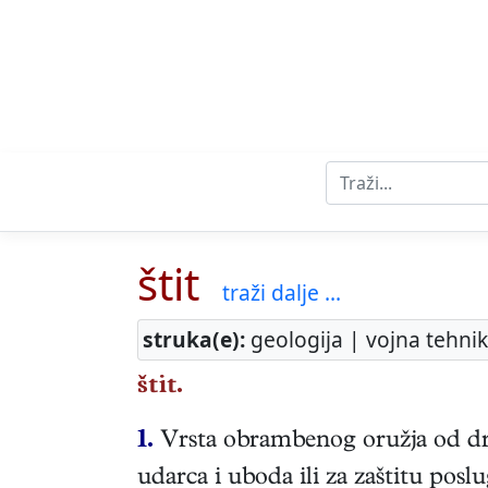
štit
traži dalje ...
struka(e):
geologija | vojna tehni
štit.
1.
Vrsta obrambenog oružja od drva
udarca i uboda ili za zaštitu poslug