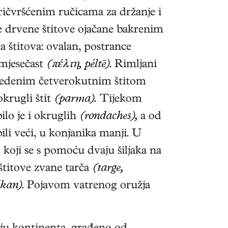
pričvršćenim ručicama za držanje i
e drvene štitove ojačane bakrenim
a štitova: ovalan, postrance
mjesečast
(πέλτη, péltē)
. Rimljani
 svedenim četverokutnim štitom
okrugli štit
(parma).
Tijekom
bilo je i okruglih
(rondaches),
a od
bili veći, u konjanika manji. U
,
koji se s pomoću dvaju šiljaka na
štitove zvane tarča
(targe,
lkan)
. Pojavom vatrenog oružja