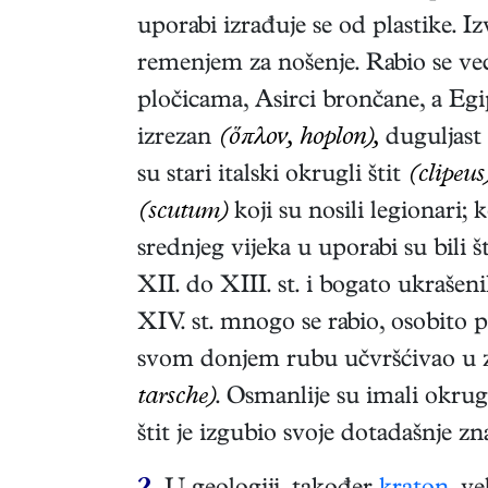
uporabi izrađuje se od plastike. I
remenjem za nošenje. Rabio se ve
pločicama, Asirci brončane, a Egip
izrezan
(ὅπλoν, hoplon),
duguljast
su stari italski okrugli štit
(clipeus
(scutum)
koji su nosili legionari; 
srednjeg vijeka u uporabi su bili š
XII. do XIII. st. i bogato ukrašeni
XIV. st. mnogo se rabio, osobito p
svom donjem rubu učvršćivao u zem
tarsche)
. Osmanlije su imali okru
štit je izgubio svoje dotadašnje zn