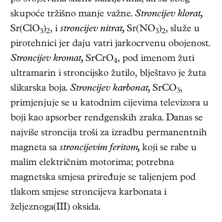
skupoće tržišno manje važne.
Stroncijev klorat,
Sr(ClO
)
, i
stroncijev nitrat,
Sr(NO
)
, služe u
3
2
3
2
pirotehnici jer daju vatri jarkocrvenu obojenost.
Stroncijev kromat,
SrCrO
, pod imenom žuti
4
ultramarin i stroncijsko žutilo, blještavo je žuta
slikarska boja.
Stroncijev karbonat,
SrCO
,
3
primjenjuje se u katodnim cijevima televizora u
boji kao apsorber rendgenskih zraka. Danas se
najviše stroncija troši za izradbu permanentnih
magneta sa
stroncijevim feritom,
koji se rabe u
malim električnim motorima; potrebna
magnetska smjesa priređuje se taljenjem pod
tlakom smjese stroncijeva karbonata i
željeznoga(III) oksida.