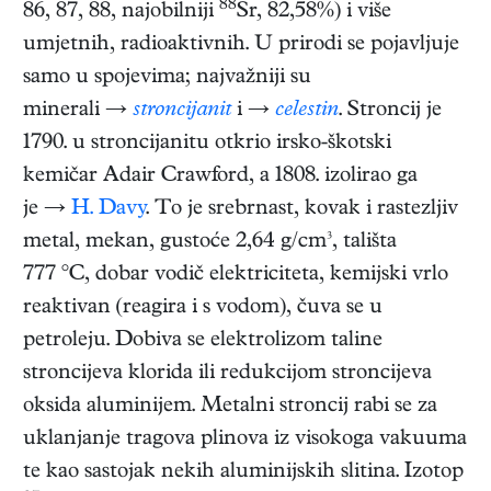
88
86, 87, 88, najobilniji
Sr, 82,58%) i više
umjetnih, radioaktivnih. U prirodi se pojavljuje
samo u spojevima; najvažniji su
minerali →
stroncijanit
i →
celestin
. Stroncij je
1790. u stroncijanitu otkrio irsko-škotski
kemičar Adair Crawford, a 1808. izolirao ga
je →
H. Davy
. To je srebrnast, kovak i rastezljiv
metal, mekan, gustoće 2,64 g/cm³, tališta
777 °C, dobar vodič elektriciteta, kemijski vrlo
reaktivan (reagira i s vodom), čuva se u
petroleju. Dobiva se elektrolizom taline
stroncijeva klorida ili redukcijom stroncijeva
oksida aluminijem. Metalni stroncij rabi se za
uklanjanje tragova plinova iz visokoga vakuuma
te kao sastojak nekih aluminijskih slitina. Izotop