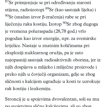
87
Sr primjenjuje se pri određivanju starosti
89
stijena, radioizotopi
Sr (kao sastojak lijeka) i
90
Sr (snažan izvor β-zračenja) rabe se pri
90
liječenju raka kostiju. Izotop
Sr zbog dugoga
je vremena poluraspada (28,78 god.) vrlo
pogodan kao izvor energije, npr. za svemirske
letjelice. Nastaje u znatnim količinama pri
eksploziji nuklearnog oružja, pa je zato
najopasniji sastojak radioaktivnih oborina, jer iz
njih dospijeva u mlijeko i mliječne proizvode i
preko njih u čovječji organizam, gdje se zbog
sličnosti s kalcijem ugrađuje u kosti te uzrokuje
rak kostiju i leukemiju.
Stroncij je u spojevima dvovalentan, soli su mu
po svojstvima slične kalcijevima, ali su zbog