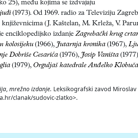
ko 25), među kojima se izdvajaju
judi
(1973). Od 1969. radio za Televiziju Zagreb,
književnicima (J. Kaštelan, M. Krleža, V. Parun
e enciklopedijsko izdanje
Zagrebački krug crta
m kolosijeku
(1966),
Jutarnja kronika
(1967),
Lju
je Dobriše Cesarića
(1976),
Josip Vaništa
(1977
glia
(1979),
Orguljaš katedrale Anđelko Klobuča
ija
,
mrežno izdanje.
Leksikografski zavod Miroslav 
a.hr/clanak/sudovic-zlatko>.