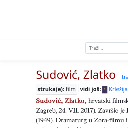
Sudović, Zlatko
tra
struka(e):
film
vidi još:
Krležij
Sudović, Zlatko,
hrvatski
filmsk
Zagreb
,
24. VII. 2017
). Završio j
(1949). Dramaturg u Zora-filmu i