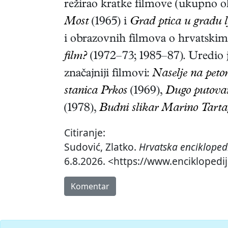
režirao kratke filmove (ukupno o
Most
(1965) i
Grad ptica u gradu l
i obrazovnih filmova o hrvatskim 
film?
(1972–73; 1985–87). Uredio j
značajniji filmovi:
Naselje na peto
stanica Prkos
(1969),
Dugo putovan
(1978),
Budni slikar Marino Tarta
Citiranje:
Sudović, Zlatko.
Hrvatska encikloped
6.8.2026. <https://www.enciklopedij
Komentar