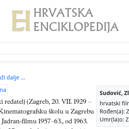
ži dalje ...
ana
Sudović, Z
i redatelj
(
Zagreb
,
20. VII. 1929
–
hrvatski fil
Rođen(a): Z
e Kinematografsku školu u Zagrebu
Umr(la)o: Z
 Jadran-filmu 1957–63., od 1963.