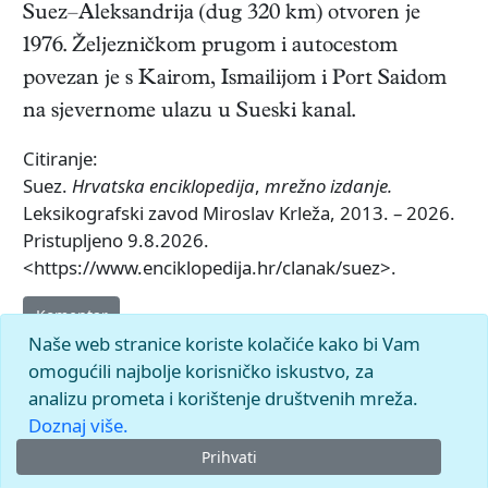
Suez–Aleksandrija (dug 320 km) otvoren je
1976. Željezničkom prugom i autocestom
povezan je s Kairom, Ismailijom i Port Saidom
na sjevernome ulazu u Sueski kanal.
Citiranje:
Suez.
Hrvatska enciklopedija
,
mrežno izdanje.
Leksikografski zavod Miroslav Krleža, 2013. – 2026.
Pristupljeno 9.8.2026.
<https://www.enciklopedija.hr/clanak/suez>.
Komentar
Naše web stranice koriste kolačiće kako bi Vam
omogućili najbolje korisničko iskustvo, za
analizu prometa i korištenje društvenih mreža.
Doznaj više.
Prihvati
© 2026.
Leksikografski zavod
Miroslav Krleža