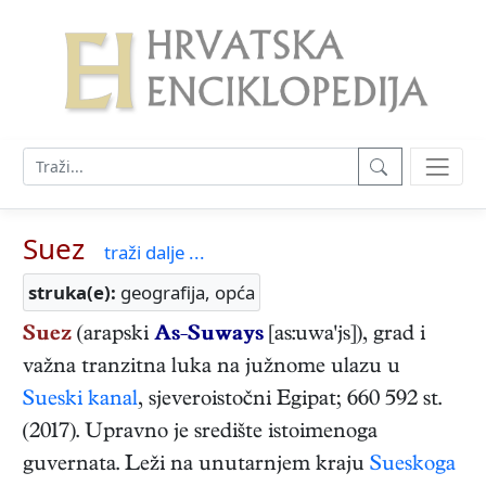
Suez
traži dalje ...
struka(e):
geografija, opća
Suez
(arapski
As-Suways
[as:uwa'js]), grad i
važna tranzitna luka na južnome ulazu u
Sueski kanal
, sjeveroistočni Egipat; 660 592 st.
(2017). Upravno je središte istoimenoga
guvernata. Leži na unutarnjem kraju
Sueskoga