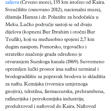
zaljeva
(Crveno more), 135 km istočno od Kaira.
Sveučilište (osnovano 2012), nacionalni muzej,
džamija Hamza i dr. Polazište za hodočašća u
Meku. Lučko područje sastoji se od dvaju
dijelova (kopneni Bur Ibrahim i otočni Bur
Teufik), koji su međusobno spojeni 2,7 km
dugim nasipom. Pomorsko, trgovačko i
strateško značenje grada određeno je
otvaranjem Sueskoga kanala (1869). Suvremeno
opremljen lučki prostor ima naftni terminal i
brodogradilište za popravak brodova te skladišta
za naftu. Kemijska (tvornica umjetnoga
gnojiva), tekstilna, farmaceutska, prehrambena,
rafinerijska i petrokemijska industrija;
produktovod i naftovod do Kaira. Naftovod