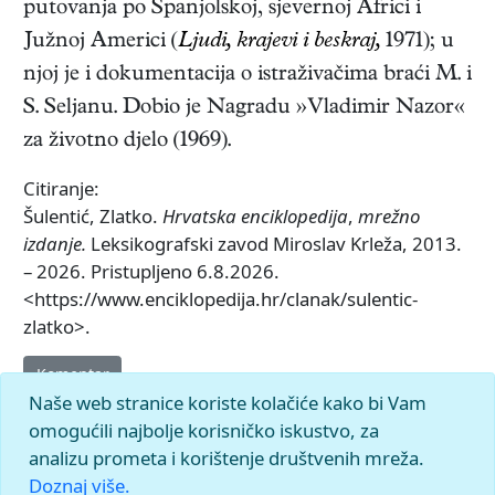
putovanja po Španjolskoj, sjevernoj Africi i
Južnoj Americi (
Ljudi, krajevi i beskraj,
1971
); u
njoj je i dokumentacija o istraživačima braći M. i
S. Seljanu. Dobio je Nagradu »Vladimir Nazor«
za životno djelo (1969).
Citiranje:
Šulentić, Zlatko.
Hrvatska enciklopedija
,
mrežno
izdanje.
Leksikografski zavod Miroslav Krleža, 2013.
– 2026. Pristupljeno 6.8.2026.
<https://www.enciklopedija.hr/clanak/sulentic-
zlatko>.
Komentar
Naše web stranice koriste kolačiće kako bi Vam
omogućili najbolje korisničko iskustvo, za
analizu prometa i korištenje društvenih mreža.
Doznaj više.