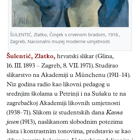
ŠULENTIĆ, Zlatko, Čovjek s crvenom bradom, 1916.,
Zagreb, Nacionalni muzej moderne umjetnosti
Šulentić, Zlatko,
hrvatski
slikar
(
Glina
,
16. III. 1893
–
Zagreb
,
8. VII. 1971
). Studirao
slikarstvo na Akademiji u Münchenu (1911–14).
Niz godina radio kao likovni pedagog u
srednjim školama u Petrinji i na Sušaku te na
zagrebačkoj Akademiji likovnih umjetnosti
(1938–71). Slikom iz studentskih dana
Kasna
jesen
(1913), naslikanom slobodnim potezima
kista i kontrastnim tonovima, predstavio se kao