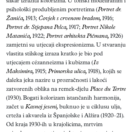
slikar izrazita kolorizma. U tonski modeliranim i
psihološki produbljenim portretima (
Portret dr.
Žanića,
1913;
Čovjek s crvenom bradom,
1916;
Portret dr. Stjepana Pelca,
1917;
Portret Nikole
Matanića,
1922;
Portret arhitekta Pičmana,
1926)
zamjetni su utjecaji ekspresionizma. U stvaranju
vlastita stilskog izraza kratko je bio pod
utjecajem cézanneizma i kubizma (
Iz
Maksimira,
1915;
Primorska ulica,
1918), kojih se
daleka jeka nazire u prozračnosti i lakoći
zatvorenih oblika na remek-djelu
Place du Tertre
(1930). Bogati kolorizam istančanih harmonija,
začet u
Kasnoj jeseni,
buknuo je u ciklusu ulja,
crteža i akvarela iz Španjolske i Alžira (1920–21).
Od kraja 1930-ih u krajolicima, mrtvim