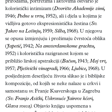
prirodama, portretima i aktovima ostvario je
koloristički intimizam (
Dvorište Akademije zimi,
1946;
Podne u vrtu,
1952), ali i djela u kojima je
vidljiva gotovo ekspresionistička žestina (
Sv.
Jakov na Lošinju,
1959;
Silba,
1968). U njegovu
se opusu izmjenjuju i prožimaju čvrstoća oblika
(
Japetić,
1942;
Na amsterdamskome grachtu,
1952) i koloristička razigranost kojom se
približio lirskoj apstrakciji (
Bačun,
1943;
Moj vrt,
1957;
Plješivički vinogradi,
1966;
Ljubice,
1968). U
posljednjem desetljeću života slikao je i biblijske
kompozicije, od kojih se neke nalaze u crkvi i
samostanu sv. Franje Ksaverskoga u Zagrebu
(Sv. Franjo Asiški, Uskrsnuće Jairove kćeri,
Glava sveca).
Objavio knjigu uspomena s