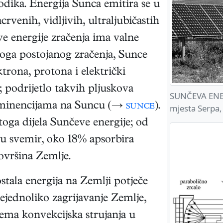
odika. Energija Sunca emitira se u
rvenih, vidljivih, ultraljubičastih
e energije zračenja ima valne
toga postojanog zračenja, Sunce
rona, protona i električki
; podrijetlo takvih pljuskova
SUNČEVA ENERG
rominencijama na Suncu (→
sunce
).
mjesta Serpa,
oga dijela Sunčeve energije; od
 u svemir, oko 18% apsorbira
ovršina Zemlje.
stala energija na Zemlji potječe
ejednoliko zagrijavanje Zemlje,
ema konvekcijska strujanja u