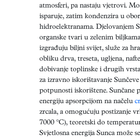
atmosferi, pa nastaju vjetrovi. 
isparuje, zatim kondenzira u obor
hidroelektranama. Djelovanjem Sun
organske tvari u zelenim biljka
izgrađuju biljni svijet, služe za h
obliku drva, treseta, ugljena, naft
dobivanje toplinske i drugih vrst
za izravno iskorištavanje Sunčeve 
potpunosti iskorištene. Sunčane 
energiju apsorpcijom na načelu
c
zrcala, a omogućuju postizanje v
7000 °C), teoretski do temperatur
Svjetlosna energija Sunca može se