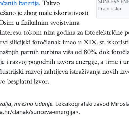
SUNČEVA ENER
nčanih baterija
. Takvo
Francuska
ežano je zbog male iskoristivosti
. Osim u fizikalnim svojstvima
 interesu tokom niza godina za fotoelektrične po
rvi silicijski fotočlanak imao u XIX. st. iskoris
današnjih parnih turbina viša od 80%, dok fotoč
 je i razvoj pogodnih izvora energije, a time i 
ustrijski razvoj zahtijeva istraživanja novih iz
o besplatni izvor.
edija
,
mrežno izdanje.
Leksikografski zavod Mirosla
ja.hr/clanak/sunceva-energija>.