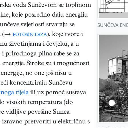
Morska voda Sunčevom se toplinom
ine, koje posredno daju energiju
čeve svjetlosti stvaraju se
SUNČEVA ENER
ma (→
fotosinteza
), koje tvore i
ranu životinjama i čovjeku, a u
e i prirodnoga plina rabe se za
a energije. Široke su i mogućnosti
energije, no one još nisu u
peći koncentriraju Sunčevu
rnoga tijela
ili uz pomoć sustava
rlo visokih temperatura (do
e vidljive površine Sunca.
 izravno pretvoriti u električnu s