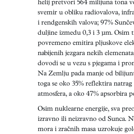
helij pretvori 564 milijuna tona v
svemir u obliku radiovalova, infrac
i rendgenskih valova; 97% Sunčev
duljine izmedu 0,3 i 3 μm. Osim 
povremeno emitira pljuskove elekt
nabijenih jezgara nekih elemenata
dovodi se u vezu s pjegama i p
Na Zemlju pada manje od bilijunt
toga se oko 35% reflektira natrag
atmosfera, a oko 47% apsorbira p
Osim nuklearne energije, sva preo
izravno ili neizravno od Sunca. N
mora i zračnih masa uzrokuje gol