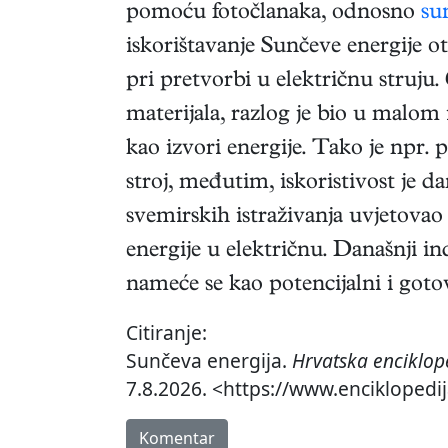
pomoću fotočlanaka, odnosno
su
iskorištavanje Sunčeve energije ot
pri pretvorbi u električnu struju
materijala, razlog je bio u malom
kao izvori energije. Tako je npr. p
stroj, međutim, iskoristivost je 
svemirskih istraživanja uvjetovao
energije u električnu. Današnji ind
nameće se kao potencijalni i gotov
Citiranje:
Sunčeva energija.
Hrvatska enciklop
7.8.2026. <https://www.enciklopedi
Komentar