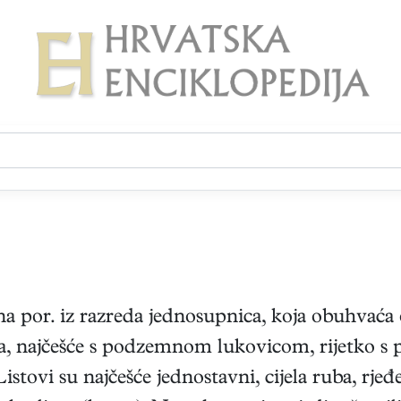
na por. iz razreda jednosupnica, koja obuhvaća
nica, najčešće s podzemnom lukovicom, rijetko 
stovi su najčešće jednostavni, cijela ruba, rjeđ