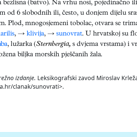
ga bezlisna (batvo). Na vrhu nosi, pojedinačno 
od 6 slobodnih ili, često, u donjem dijelu srasl
 Plod, mnogosjemeni tobolac, otvara se trim
arilis
, →
klivija
, →
sunovrat
. U hrvatskoj su fl
aba
, lužarka (
Sternbergia,
s dvjema vrstama) i vr
rožena biljka morskih pješčanih žala.
ežno izdanje.
Leksikografski zavod Miroslav Krleža
a.hr/clanak/sunovrati>.