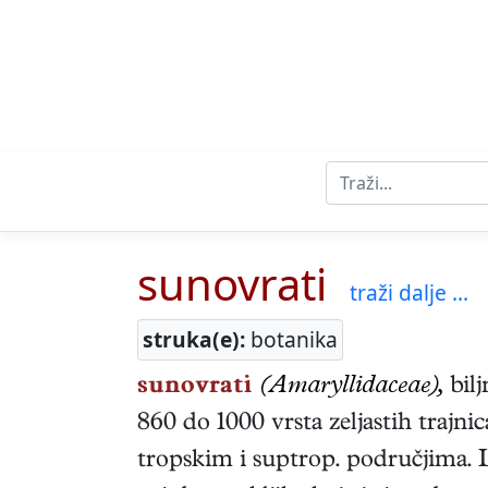
sunovrati
traži dalje ...
struka(e):
botanika
sunovrati
(Amaryllidaceae),
bilj
860 do 1000 vrsta zeljastih traj
tropskim i suptrop. područjima. Li