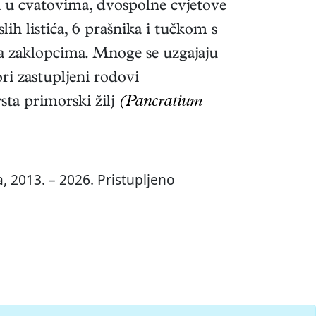
ili u cvatovima, dvospolne cvjetove
ih listića, 6 prašnika i tučkom s
a zaklopcima. Mnoge se uzgajaju
ori zastupljeni rodovi
sta primorski žilj
(Pancratium
, 2013. – 2026. Pristupljeno