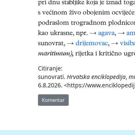
pri dnu stabljike koja je iznad to
s većinom živo obojenim ocvijećem 
podraslom trogradnom plodnicom.
kao ukrasne, npr. →
agava
, →
am
sunovrat, →
drijemovac
, →
visib
maritimum),
rijetka i kritično ug
Citiranje:
sunovrati.
Hrvatska enciklopedija
,
mr
6.8.2026. <https://www.enciklopedij
Komentar