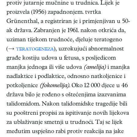
protiv jutarnje mučnine u trudnica. Lijek je
proizvela (1956) zapadnonjem. tvrtka
Grünenthal, a registriran je i primjenjivan u 50-
ak država. Zabranjen je 1961. nakon otkrića da,
uziman tijekom trudnoće, djeluje teratogeno
(→
teratogeneza
), uzrokujući abnormalnost
građe kostiju udova u fetusa, s posljedicom
manjka jednoga ili više udova
(amelija)
i manjka
nadlaktice i podlaktice, odnosno natkoljenice i
potkoljenice
(fokomelija)
. Oko 12 000 djece u 46
država bilo je rođeno s oštećenjima izazvanima
talidomidom. Nakon talidomidske tragedije bili
su pooštreni propisi za ispitivanje novih lijekova
za ublaživanje smetnji u trudnoći. Taj se lijek
međutim uspješno rabi protiv reakcija na jake