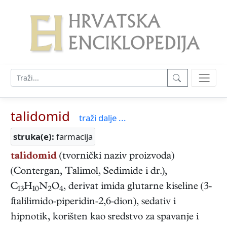
talidomid
traži dalje ...
struka(e):
farmacija
talidomid
(tvornički naziv proizvoda)
(Contergan, Talimol, Sedimide i dr.),
C
H
N
O
, derivat imida glutarne kiseline (3-
13
10
2
4
ftalilimido-piperidin-2,6-dion), sedativ i
hipnotik, korišten kao sredstvo za spavanje i