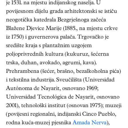
je 1531. na mjestu indijanskog naselja. U
povijesnom dijelu grada arhitektonski se ističu
neogotička katedrala Bezgrješnoga začeća
Blažene Djevice Marije (1885., na mjestu crkve
iz 1750) i guvernerova palača. Trgovačko je
središte kraja s plantažnim uzgojem
poljoprivrednih kultura (kukuruz, šećerna
trska, duhan, avokado, agrumi, kava).
Prehrambena (šećer, brašno, bezalkoholna pića)
i tekstilna industrija. Sveučilišta (Universidad
Autónoma de Nayarit, osnovano 1969;
Universidad Tecnológica de Nayarit, osnovano
2001), tehnološki institut (osnovan 1975); muzeji
(povijesni regionalni, indijanski Cinco Pueblo,
rodna kuća-muzej pjesnika
Amada Nerva
),