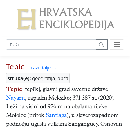
Tepic
traži dalje ...
struka(e):
geografija, opća
Tepic
[tepi'k], glavni grad savezne države
Nayarit
, zapadni Meksiko; 371 387 st. (2020).
Leži na visini od 926 m na obalama rijeke
Mololoe (pritok
Santiaga
), u sjeverozapadnom
podnožju ugasla vulkana Sangangüey. Osnovan