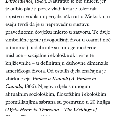
Disobedience,
1849)
. Nakratko je bio uhićen jer
je odbio platiti porez vladi koja je tolerirala
ropstvo i vodila imperijalistički rat u Meksiku; u
eseju tvrdi da je u nepravednu sustavu
pravednomu čovjeku mjesto u zatvoru. Te dvije
simbolične geste (dvogodišnji život u osami i noć
u tamnici) nadahnule su mnoge moderne
mislioce – socijalne i ekološke aktiviste te
književnike – u definiranju duhovne dimenzije
američkoga života. Od ostalih djela značajna je
zbirka eseja
Yankee u Kanadi
(
A Yankee in
Canada,
1866)
. Njegova djela s mnogim
aktualnim sociološkim, filozofskim i ekološkim
promišljanjima sabrana su posmrtno u 20 knjiga
(
Djela Henryja Thoreaua
–
The Writings of