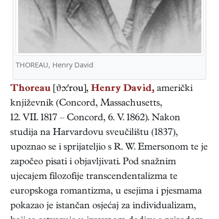
THOREAU, Henry David
Thoreau
[ϑɔ:'rou],
Henry David,
američki
književnik
(
Concord, Massachusetts
,
12. VII. 1817
–
Concord
,
6. V. 1862
). Nakon
studija na Harvardovu sveučilištu (1837),
upoznao se i sprijateljio s R. W. Emersonom te je
započeo pisati i objavljivati. Pod snažnim
ujecajem filozofije transcendentalizma te
europskoga romantizma, u esejima i pjesmama
pokazao je istančan osjećaj za individualizam,