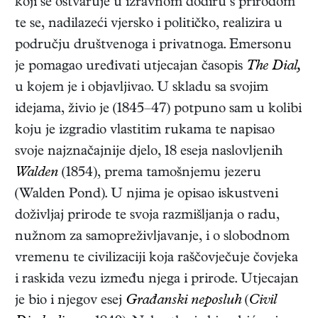
koji se ostvaruje u izravnom dodiru s prirodom
te se, nadilazeći vjersko i političko, realizira u
području društvenoga i privatnoga. Emersonu
je pomagao uređivati utjecajan časopis
The Dial,
u kojem je i objavljivao. U skladu sa svojim
idejama, živio je (1845–47) potpuno sam u kolibi
koju je izgradio vlastitim rukama te napisao
svoje najznačajnije djelo, 18 eseja naslovljenih
Walden
(1854)
, prema tamošnjemu jezeru
(Walden Pond). U njima je opisao iskustveni
doživljaj prirode te svoja razmišljanja o radu,
nužnom za samopreživljavanje, i o slobodnom
vremenu te civilizaciji koja raščovječuje čovjeka
i raskida vezu između njega i prirode. Utjecajan
je bio i njegov esej
Građanski neposluh
(
Civil