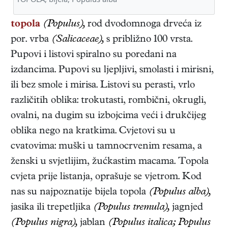
topola
(Populus),
rod dvodomnoga drveća iz
por. vrba
(Salicaceae),
s približno 100 vrsta.
Pupovi i listovi spiralno su poredani na
izdancima. Pupovi su ljepljivi, smolasti i mirisni,
ili bez smole i mirisa. Listovi su perasti, vrlo
različitih oblika: trokutasti, rombični, okrugli,
ovalni, na dugim su izbojcima veći i drukčijeg
oblika nego na kratkima. Cvjetovi su u
cvatovima: muški u tamnocrvenim resama, a
ženski u svjetlijim, žućkastim macama. Topola
cvjeta prije listanja, oprašuje se vjetrom. Kod
nas su najpoznatije bijela topola
(Populus alba),
jasika ili trepetljika
(Populus tremula),
jagnjed
(Populus nigra),
jablan
(Populus italica; Populus