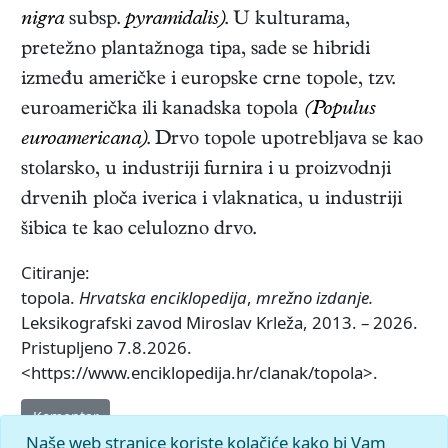
nigra
subsp.
pyramidalis)
. U kulturama,
pretežno plantažnoga tipa, sade se hibridi
između američke i europske crne topole, tzv.
euroamerička ili kanadska topola
(Populus
euroamericana)
. Drvo topole upotrebljava se kao
stolarsko, u industriji furnira i u proizvodnji
drvenih ploča iverica i vlaknatica, u industriji
šibica te kao celulozno drvo.
Citiranje:
topola.
Hrvatska enciklopedija
,
mrežno izdanje.
Leksikografski zavod Miroslav Krleža, 2013. – 2026.
Pristupljeno 7.8.2026.
<https://www.enciklopedija.hr/clanak/topola>.
Komentar
Naše web stranice koriste kolačiće kako bi Vam