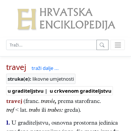
travej
traži dalje ...
struka(e):
likovne umjetnosti
u graditeljstvu
|
u crkvenom graditeljstvu
travej
(franc.
travée,
prema starofranc.
tref
< lat.
trabs
ili
trabes:
greda).
1.
U graditeljstvu, osnovna prostorna jedinica