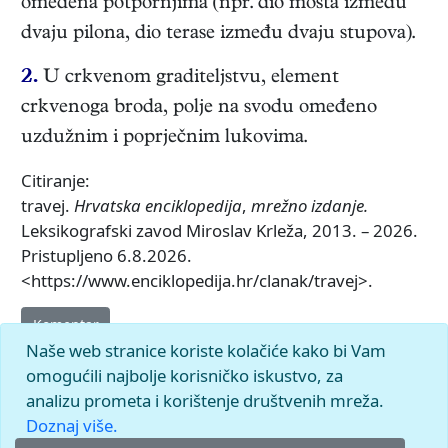
omeđena potpornjima (npr. dio mosta između
dvaju pilona, dio terase između dvaju stupova).
2.
U crkvenom graditeljstvu, element
crkvenoga broda, polje na svodu omeđeno
uzdužnim i poprječnim lukovima.
Citiranje:
travej.
Hrvatska enciklopedija
,
mrežno izdanje.
Leksikografski zavod Miroslav Krleža, 2013. – 2026.
Pristupljeno 6.8.2026.
<https://www.enciklopedija.hr/clanak/travej>.
Komentar
Naše web stranice koriste kolačiće kako bi Vam
omogućili najbolje korisničko iskustvo, za
analizu prometa i korištenje društvenih mreža.
Doznaj više.