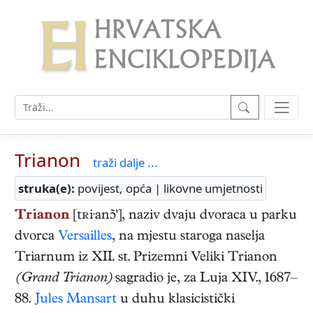
Trianon
traži dalje ...
struka(e):
povijest, opća | likovne umjetnosti
Trianon
[tʀi·an'], naziv dvaju dvoraca u parku
dvorca
Versailles
, na mjestu staroga naselja
Triarnum iz XII. st. Prizemni Veliki Trianon
(Grand Trianon)
sagradio je, za Luja XIV., 1687–
88.
Jules Mansart
u duhu klasicistički