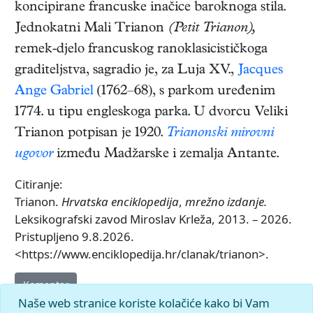
koncipirane francuske inačice baroknoga stila.
Jednokatni Mali Trianon
(Petit Trianon),
remek-djelo francuskog ranoklasicističkoga
graditeljstva, sagradio je, za Luja XV.,
Jacques
Ange Gabriel
(1762–68), s parkom uređenim
1774. u tipu engleskoga parka. U dvorcu Veliki
Trianon potpisan je 1920.
Trianonski mirovni
ugovor
između Madžarske i zemalja Antante.
Citiranje:
Trianon.
Hrvatska enciklopedija
,
mrežno izdanje.
Leksikografski zavod Miroslav Krleža, 2013. – 2026.
Pristupljeno 9.8.2026.
<https://www.enciklopedija.hr/clanak/trianon>.
Komentar
Naše web stranice koriste kolačiće kako bi Vam