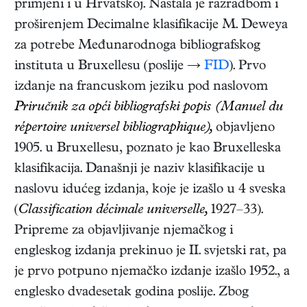
primjeni i u Hrvatskoj. Nastala je razradbom i
proširenjem Decimalne klasifikacije M. Deweya
za potrebe Međunarodnoga bibliografskog
instituta u Bruxellesu (poslije →
FID
). Prvo
izdanje na francuskom jeziku pod naslovom
Priručnik za opći bibliografski popis
(Manuel du
répertoire universel bibliographique),
objavljeno
1905. u Bruxellesu, poznato je kao Bruxelleska
klasifikacija. Današnji je naziv klasifikacije u
naslovu idućeg izdanja, koje je izašlo u 4 sveska
(
Classification décimale universelle,
1927–33).
Pripreme za objavljivanje njemačkog i
engleskog izdanja prekinuo je II. svjetski rat, pa
je prvo potpuno njemačko izdanje izašlo 1952., a
englesko dvadesetak godina poslije. Zbog