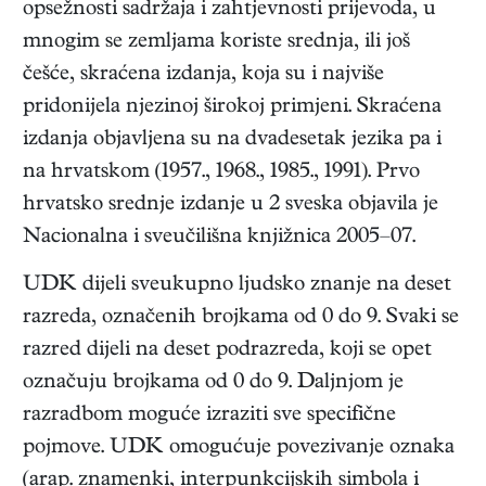
opsežnosti sadržaja i zahtjevnosti prijevoda, u
mnogim se zemljama koriste srednja, ili još
češće, skraćena izdanja, koja su i najviše
pridonijela njezinoj širokoj primjeni. Skraćena
izdanja objavljena su na dvadesetak jezika pa i
na hrvatskom (1957., 1968., 1985., 1991). Prvo
hrvatsko srednje izdanje u 2 sveska objavila je
Nacionalna i sveučilišna knjižnica 2005–07.
UDK dijeli sveukupno ljudsko znanje na deset
razreda, označenih brojkama od 0 do 9. Svaki se
razred dijeli na deset podrazreda, koji se opet
označuju brojkama od 0 do 9. Daljnjom je
razradbom moguće izraziti sve specifične
pojmove. UDK omogućuje povezivanje oznaka
(arap. znamenki, interpunkcijskih simbola i