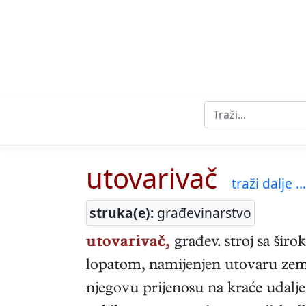
utovarivač
traži dalje ...
struka(e):
građevinarstvo
utovarivač,
građev. stroj sa šir
lopatom, namijenjen utovaru zeml
njegovu prijenosu na kraće udaljen