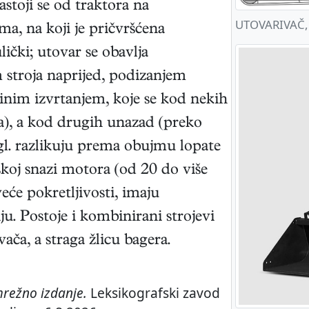
Sastoji se od traktora na
UTOVARIVAČ, č
a, na koji je pričvršćena
ički; utovar se obavlja
 stroja naprijed, podizanjem
zinim izvrtanjem, koje se kod nekih
la), a kod drugih unazad (preko
gl. razlikuju prema obujmu lopate
skoj snazi motora (od 20 do više
eće pokretljivosti, imaju
u. Postoje i kombinirani strojevi
ača, a straga žlicu bagera.
režno izdanje.
Leksikografski zavod