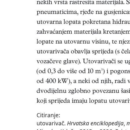
nekih vrsta rastresita materijala. 
pneumaticima, rjeđe na gusjenicam
utovarna lopata pokretana hidraul
zahvaćanjem materijala kretanjem
lopate na utovarnu visinu, te nje
utovarivača obavlja sprijeda (s če
vozačeve glave). Utovarivači se u
(od 0,3 do više od 10 m³) i pogon
od 400 kW), a neki od njih, radi v
dvodijelnu zglobno povezanu šasij
koji sprijeda imaju lopatu utovariv
Citiranje:
utovarivač.
Hrvatska enciklopedija
,
m