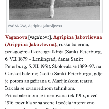
VAGANOVA, Agripina Jakovljevna
Vaganova
[vaga'nəvə],
Agripina Jakovljevna
(Arippina Jakovlevna),
ruska
balerina,
pedagoginja i koreografkinja
(
Sankt Peterburg
,
6. VII. 1879
–
Lenjingrad, danas Sankt
Peterburg
,
5. XI. 1951
). Školovala se 1889–97. na
Carskoj baletnoj školi u Sankt Peterburgu, gdje
je potom angažirana u Marijinskom teatru.
Isticala se izvanrednom tehnikom.
Primabalerinom je imenovana tek 1915., a već
1916. povukla se sa scene i počela intenzivno