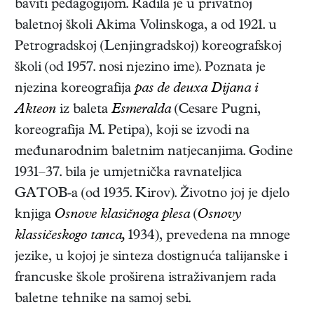
baviti pedagogijom. Radila je u privatnoj
baletnoj školi Akima Volinskoga, a od 1921. u
Petrogradskoj (Lenjingradskoj) koreografskoj
školi (od 1957. nosi njezino ime). Poznata je
njezina koreografija
pas de deuxa Dijana i
Akteon
iz baleta
Esmeralda
(Cesare Pugni,
koreografija M. Petipa), koji se izvodi na
međunarodnim baletnim natjecanjima. Godine
1931–37. bila je umjetnička ravnateljica
GATOB-a (od 1935. Kirov). Životno joj je djelo
knjiga
Osnove klasičnoga plesa
(
Osnovy
klassičeskogo tanca,
1934)
, prevedena na mnoge
jezike, u kojoj je sinteza dostignuća talijanske i
francuske škole proširena istraživanjem rada
baletne tehnike na samoj sebi.