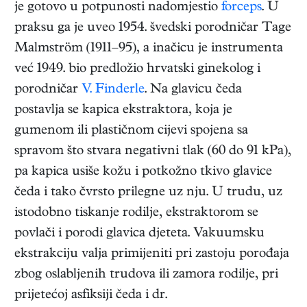
je gotovo u potpunosti nadomjestio
forceps
. U
praksu ga je uveo 1954. švedski porodničar Tage
Malmström (1911–95), a inačicu je instrumenta
već 1949. bio predložio hrvatski ginekolog i
porodničar
V. Finderle
. Na glavicu čeda
postavlja se kapica ekstraktora, koja je
gumenom ili plastičnom cijevi spojena sa
spravom što stvara negativni tlak (60 do 91 kPa),
pa kapica usiše kožu i potkožno tkivo glavice
čeda i tako čvrsto prilegne uz nju. U trudu, uz
istodobno tiskanje rodilje, ekstraktorom se
povlači i porodi glavica djeteta. Vakuumsku
ekstrakciju valja primijeniti pri zastoju porođaja
zbog oslabljenih trudova ili zamora rodilje, pri
prijetećoj asfiksiji čeda i dr.