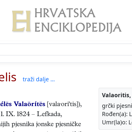
elis
traži dalje ...
Valaoritis,
élēs Valaōrítēs
[vala·ori'tis]),
grčki pjesni
Rođen(a): L
,
1. IX. 1824
–
Lefkada
,
Umr(la)o: L
ijih pjesnika jonske pjesničke