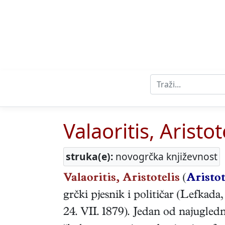
Valaoritis, Aristot
struka(e):
novogrčka književnost
Valaoritis, Aristotelis
(
Aristot
grčki
pjesnik i političar
(
Lefkada
24. VII. 1879
). Jedan od najugledn