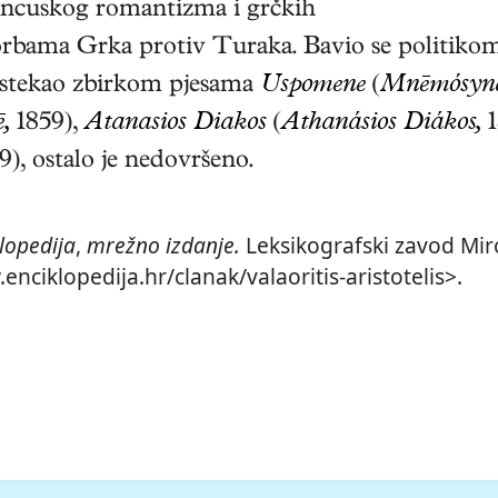
francuskog romantizma i grčkih
bama Grka protiv Turaka. Bavio se politikom i
 stekao zbirkom pjesama
Uspomene
(
Mnēmósyn
,
1859),
Atanasios Diakos
(
Athanásios Diákos,
1
9)
, ostalo je nedovršeno.
lopedija
,
mrežno izdanje.
Leksikografski zavod Miro
enciklopedija.hr/clanak/valaoritis-aristotelis>.