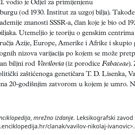
1. vodio je Odjel za primijenjenu
burgu (od 1930. Institut za uzgoj bilja). Takođe
kademije znanosti SSSR-a, član koje je bio od 1
biljaka. Utemeljio je teoriju o genskim centrima
ručja Azije, Europe, Amerike i Afrike i skupio 
gnih nizova varijacija po kojem se može pretpo
an biljni rod
Vavilovia
(iz porodice
Fabaceae
).
tički zaštićenoga genetičara T. D. Lisenka, Va
jena 20-godišnjim zatvorom u kojem je umro. N
nciklopedija
,
mrežno izdanje.
Leksikografski zavod 
enciklopedija.hr/clanak/vavilov-nikolaj-ivanovic>.