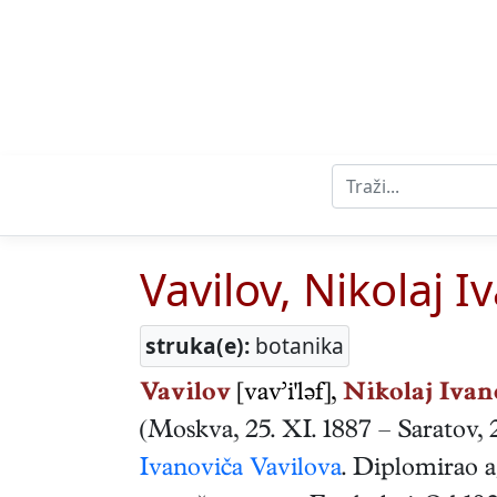
Vavilov, Nikolaj I
struka(e):
botanika
Vavilov
[vav’i'ləf],
Nikolaj Ivan
(
Moskva
,
25. XI. 1887
–
Saratov
,
Ivanoviča Vavilova
. Diplomirao a