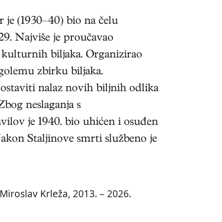
r je (1930–40) bio na čelu
929. Najviše je proučavao
 kulturnih biljaka. Organizirao
golemu zbirku biljaka.
staviti nalaz novih biljnih odlika
 Zbog neslaganja s
vilov je 1940. bio uhićen i osuđen
akon Staljinove smrti službeno je
Miroslav Krleža, 2013. – 2026.