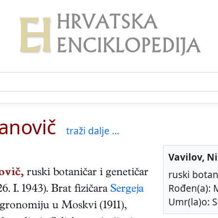
vanovič
traži dalje ...
Vavilov, N
ovič,
ruski
botaničar i genetičar
ruski botan
Rođen(a): M
26. I. 1943
). Brat fizičara
Sergeja
Umr(la)o: S
gronomiju u Moskvi (1911),