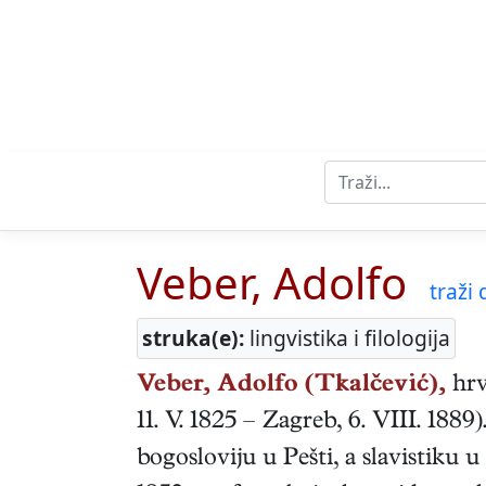
Veber, Adolfo
traži d
struka(e):
lingvistika i filologija
Veber, Adolfo (Tkalčević),
hrv
11. V. 1825
–
Zagreb
,
6. VIII. 1889
)
bogosloviju u Pešti, a slavistiku 