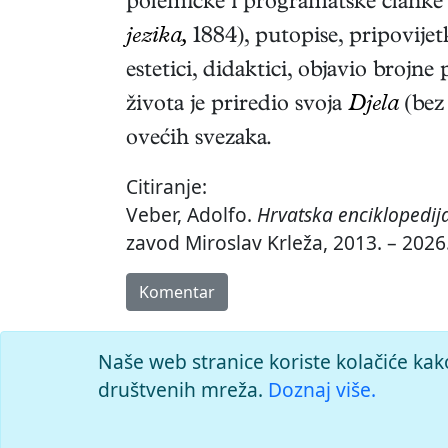
polemičke i programatske članke 
jezika,
1884
), putopise, pripovije
estetici, didaktici, objavio brojne
života je priredio svoja
Djela
(bez 
ovećih svezaka
.
Citiranje:
Veber, Adolfo.
Hrvatska enciklopedij
zavod Miroslav Krleža, 2013. – 2026
Komentar
Naše web stranice koriste kolačiće kak
društvenih mreža.
Doznaj više.