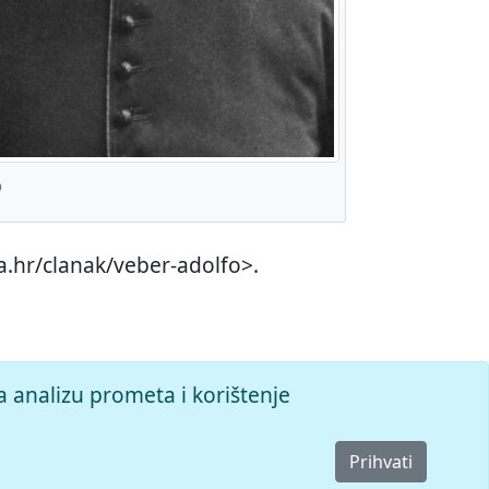
o
ja.hr/clanak/veber-adolfo>.
a analizu prometa i korištenje
Prihvati