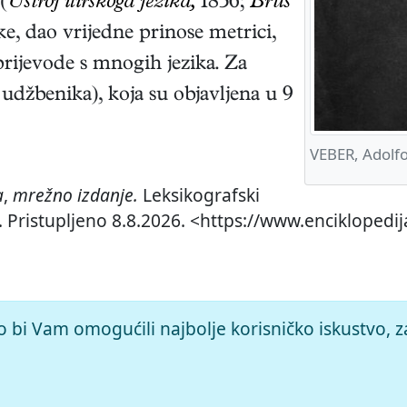
(
Ustroj ilirskoga jezika,
1856;
Brus
tke, dao vrijedne prinose metrici,
 prijevode s mnogih jezika. Za
udžbenika), koja su objavljena u 9
VEBER, Adolf
a
,
mrežno izdanje.
Leksikografski
. Pristupljeno 8.8.2026. <https://www.enciklopedi
o bi Vam omogućili najbolje korisničko iskustvo, z
© 2026.
Leksikografski zavod
Miroslav Krleža