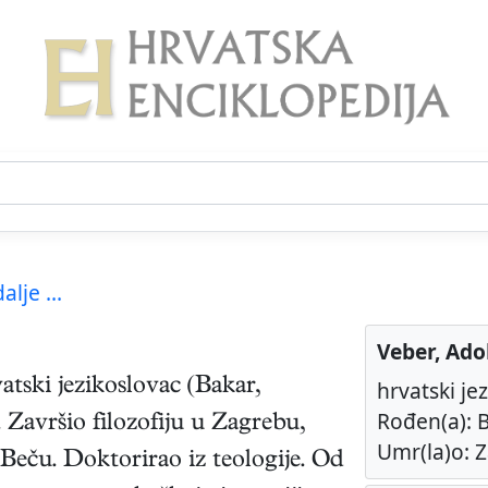
alje ...
Veber, Ado
atski
jezikoslovac
(
Bakar
,
hrvatski je
Rođen(a): B
. Završio filozofiju u Zagrebu,
Umr(la)o: Z
u Beču. Doktorirao iz teologije. Od