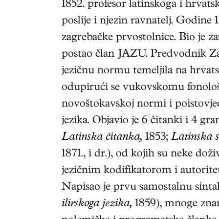
1852. profesor latinskoga i hrvats
poslije i njezin ravnatelj. Godin
zagrebačke prvostolnice. Bio je 
postao član JAZU. Predvodnik Zagr
jezičnu normu temeljila na hrvatsk
odupirući se vukovskomu fonološ
novoštokavskoj normi i poistovje
jezika. Objavio je 6 čitanki i 4 gra
Latinska čitanka,
1853;
Latinska s
1871.
, i dr.), od kojih su neke doži
jezičnim kodifikatorom i autorite
Napisao je prvu samostalnu sintak
ilirskoga jezika,
1859
), mnoge znan