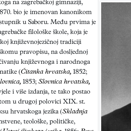
koga na zagrebačkoj gimnaziji,
e 1870. bio je imenovan kanonikom
zastupnik u Saboru. Među prvima je
ebačke filološke škole, koja je
oj književnojezičnoj tradiciji
komu pravopisu, na dosljednoj
ćivanju književnoga i narodnoga
matike (
Čitanka hrvatska,
1852;
lovnica,
1853;
Slovnica hrvatska,
vjele i više izdanja, te tako postao
tom u drugoj polovici XIX. st.
su hrvatskoga jezika (
Skladnja
stvene, teološke, političke,