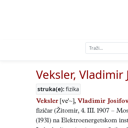
Veksler, Vladimir 
struka(e):
fizika
Veksler
[ve'~],
Vladimir Josifov
fizičar
(
Žitomir
,
4. III. 1907
–
Mos
(1931) na Elektroenergetskom ins