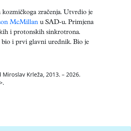
a kozmičkoga zračenja. Utvrdio je
son McMillan
u SAD-u. Primjena
skih i protonskih sinkrotrona.
bio i prvi glavni urednik. Bio je
 Miroslav Krleža, 2013. – 2026.
>.