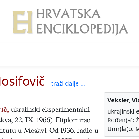
Josifovič
traži dalje ...
Veksler, Vl
ič,
ukrajinski
eksperimentalni
ukrajinski 
Rođen(a): Ži
kva
,
22. IX. 1966
). Diplomirao
Umr(la)o: M
titutu u Moskvi. Od 1936. radio u