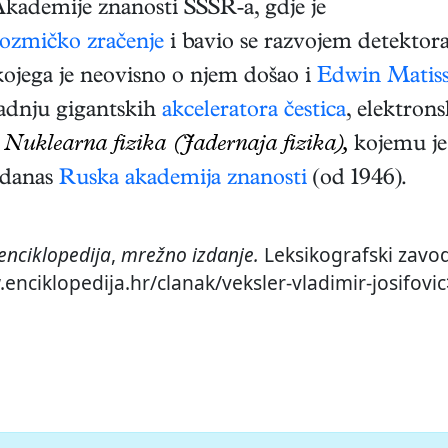
Akademije znanosti SSSR-a, gdje je
ozmičko zračenje
i bavio se razvojem detektor
kojega je neovisno o njem došao i
Edwin Matis
radnju gigantskih
akceleratora čestica
, elektron
s
Nuklearna fizika (Jadernaja fizika),
kojemu je 
 danas
Ruska akademija znanosti
(od 1946).
enciklopedija
,
mrežno izdanje.
Leksikografski zavod
enciklopedija.hr/clanak/veksler-vladimir-josifovic