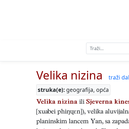
Velika nizina
traži dal
struka(e):
geografija, opća
Velika nizina
ili
Sjeverna kine
[xuabei phiŋɥɛn]), velika aluvija
planinskim lancem Yan, sa zapada 