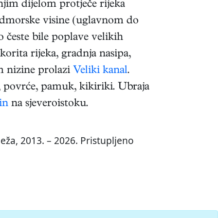
njim dijelom protječe rijeka
 nadmorske visine (uglavnom do
lo česte bile poplave velikih
orita rijeka, gradnja nasipa,
m nizine prolazi
Veliki kanal
.
 povrće, pamuk, kikiriki. Ubraja
in
na sjeveroistoku.
eža, 2013. – 2026. Pristupljeno