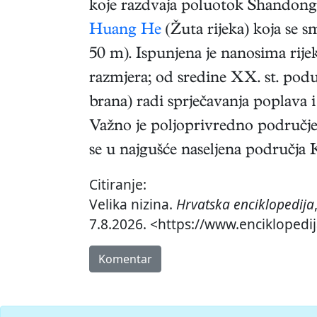
koje razdvaja poluotok Shandong
Huang He
(Žuta rijeka) koja se 
50 m). Ispunjena je nanosima ri
razmjera; od sredine XX. st. poduz
brana) radi sprječavanja poplava 
Važno je poljoprivredno područje 
se u najgušće naseljena područja 
Citiranje:
Velika nizina.
Hrvatska enciklopedija
7.8.2026. <https://www.enciklopedij
Komentar