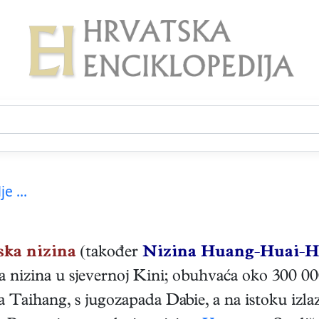
je ...
ska nizina
(također
Nizina Huang-Huai-H
lna nizina u sjevernoj Kini; obuhvaća oko 300 0
Taihang, s jugozapada Dabie, a na istoku izlaz