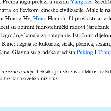
. Prema jugu prelazi u nizinu
Yangtzea
. Središ
smatra kolijevkom kineske civilizacije. Male je
jeka Huang He,
Huai
, Hai i dr. U prošlosti su vr
eti su obimni hidrotehnički radovi (jaružanje k
i izgradnje kanala za natapanje. Istočnim dijelo
Kine; uzgaja se kukuruz, sirak, pšenica, sezam,
Kine. Glavna su gradska središta
Peking
i
Tianj
,
mrežno izdanje.
Leksikografski zavod Miroslav Krl
a.hr/clanak/velika-nizina>.