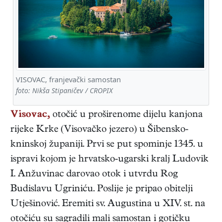
VISOVAC, franjevački samostan
foto: Nikša Stipaničev / CROPIX
Visovac,
otočić u proširenome dijelu kanjona
rijeke Krke (Visovačko jezero) u Šibensko-
kninskoj županiji. Prvi se put spominje 1345. u
ispravi kojom je hrvatsko-ugarski kralj Ludovik
I. Anžuvinac darovao otok i utvrdu Rog
Budislavu Ugriniću. Poslije je pripao obitelji
Utješinović. Eremiti sv. Augustina u XIV. st. na
otočiću su sagradili mali samostan i gotičku