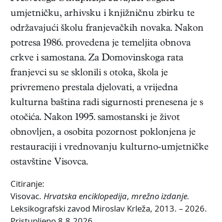
umjetničku, arhivsku i knjižničnu zbirku te
održavajući školu franjevačkih novaka. Nakon
potresa 1986. provedena je temeljita obnova
crkve i samostana. Za Domovinskoga rata
franjevci su se sklonili s otoka, škola je
privremeno prestala djelovati, a vrijedna
kulturna baština radi sigurnosti prenesena je s
otočića. Nakon 1995. samostanski je život
obnovljen, a osobita pozornost poklonjena je
restauraciji i vrednovanju kulturno-umjetničke
ostavštine Visovca.
Citiranje:
Visovac.
Hrvatska enciklopedija
,
mrežno izdanje.
Leksikografski zavod Miroslav Krleža, 2013. – 2026.
Pristupljeno 8.8.2026.