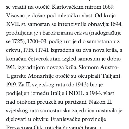
se vratili na otočić. Karlovačkim mirom 1669.
Visovac je došao pod mletačku vlast. Od kraja
XVII. st. samostan se intenzivnije obnavlja: 1694.
produljena je i barokizirana crkva (nadograđuje
se 1725), 1700−03. podignut je dio samostana uz
crkvu, 1715. i 1741. izgrađena su dva nova krila, a
konačan četverokutan izgled samostan je dobio
1911. izgradnjom novoga krila. Slomom Austro-
Ugarske Monarhije otočić su okupirali Talijani
1919. Za II. svjetskog rata (do 1943) bio je
podijeljen između Italije i NDH, a 1944. vlast
nad otokom preuzeli su partizani. Nakon II.
svjetskog rata samostanska zajednica nastavila je
djelovati u okviru Franjevačke provincije
Presvetoga Otkupitelja čuvajući bogatu