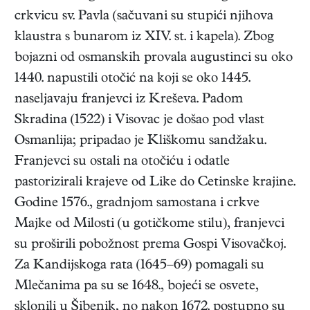
crkvicu sv. Pavla (sačuvani su stupići njihova
klaustra s bunarom iz XIV. st. i kapela). Zbog
bojazni od osmanskih provala augustinci su oko
1440. napustili otočić na koji se oko 1445.
naseljavaju franjevci iz Kreševa. Padom
Skradina (1522) i Visovac je došao pod vlast
Osmanlija; pripadao je Kliškomu sandžaku.
Franjevci su ostali na otočiću i odatle
pastorizirali krajeve od Like do Cetinske krajine.
Godine 1576., gradnjom samostana i crkve
Majke od Milosti (u gotičkome stilu), franjevci
su proširili pobožnost prema Gospi Visovačkoj.
Za Kandijskoga rata (1645–69) pomagali su
Mlečanima pa su se 1648., bojeći se osvete,
sklonili u Šibenik, no nakon 1672. postupno su