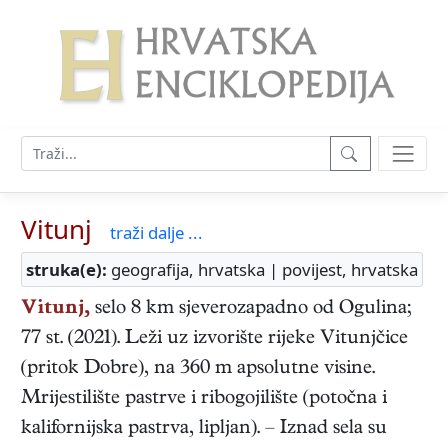
Vitunj
traži dalje ...
struka(e):
geografija, hrvatska | povijest, hrvatska
Vitunj,
selo 8 km sjeverozapadno od Ogulina;
77 st. (2021). Leži uz izvorište rijeke Vitunjčice
(pritok Dobre), na 360 m apsolutne visine.
Mrijestilište pastrve i ribogojilište (potočna i
kalifornijska pastrva, lipljan). – Iznad sela su