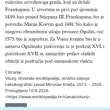
ruševine utvrđenoga grada, koji su držali
Frankapani. U izvorima se prvi put spominje
1449. kao posjed Stjepana III. Frankapana, što je
potvrdio Matija Korvin god. 1481. No kako je
njegovu obrambenu ulogu preuzeo Ogulin, već
1575. bio je napušten. Za Vojne krajine bio je u
sastavu Ogulinske pukovnije te je potkraj XVI. i
početkom XVII. st. zamjetljiv priljev vlaških
obitelji iz područja pod osmanskom vlašću.
Citiranje:
Vitunj.
Hrvatska enciklopedija
,
mrežno izdanje.
Leksikografski zavod Miroslav Krleža, 2013. – 2026.
Pristupljeno 10.8.2026.
<https://www.enciklopedija.hr/clanak/vitunj>.
Komentar