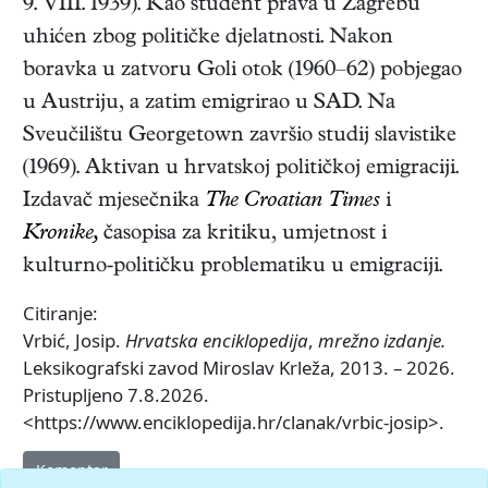
9. VIII. 1939
). Kao student prava u Zagrebu
uhićen zbog političke djelatnosti. Nakon
boravka u zatvoru Goli otok (1960–62) pobjegao
u Austriju, a zatim emigrirao u SAD. Na
Sveučilištu Georgetown završio studij slavistike
(1969). Aktivan u hrvatskoj političkoj emigraciji.
Izdavač mjesečnika
The Croatian Times
i
Kronike,
časopisa za kritiku, umjetnost i
kulturno-političku problematiku u emigraciji.
Citiranje:
Vrbić, Josip.
Hrvatska enciklopedija
,
mrežno izdanje.
Leksikografski zavod Miroslav Krleža, 2013. – 2026.
Pristupljeno 7.8.2026.
<https://www.enciklopedija.hr/clanak/vrbic-josip>.
Komentar