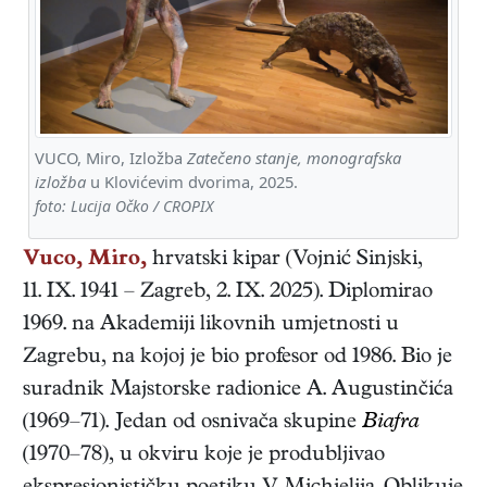
VUCO, Miro, Izložba
Zatečeno stanje, monografska
izložba
u Klovićevim dvorima, 2025.
foto: Lucija Očko / CROPIX
Vuco, Miro,
hrvatski
kipar
(
Vojnić Sinjski
,
11. IX. 1941
–
Zagreb
,
2. IX. 2025
). Diplomirao
1969. na Akademiji likovnih umjetnosti u
Zagrebu, na kojoj je bio profesor od 1986. Bio je
suradnik Majstorske radionice A. Augustinčića
(1969–71). Jedan od osnivača skupine
Biafra
(1970–78), u okviru koje je produbljivao