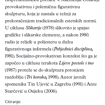
ekspresionističku poetiku V. Michielija. Oblikuje
provokativnu i polemičnu figurativnu
skulpturu, koja je nastala u težnji za
prekoračenjem tradicionalnih estetskih normi.
U ciklusu
Slikarije
(1978) slikovito je spajao
grafičke i slikarske elemente, a nakon 1980.
radio je reljefe u poliesteru u duhu
figurativnoga informela (
Pobjednici disciplina,
1981). Socijalno-provokativan kontekst što ga je
započeo u ciklusu terakota
Lijeve postole i ino
(1987) proteže se do skulptura potonjem
razdoblju (
Tri koraka,
1998). Autor javnih
spomenika Tin Ujević u Zagrebu (1991) i Ante
Starčević u Osijeku (2006).
Citiranje: