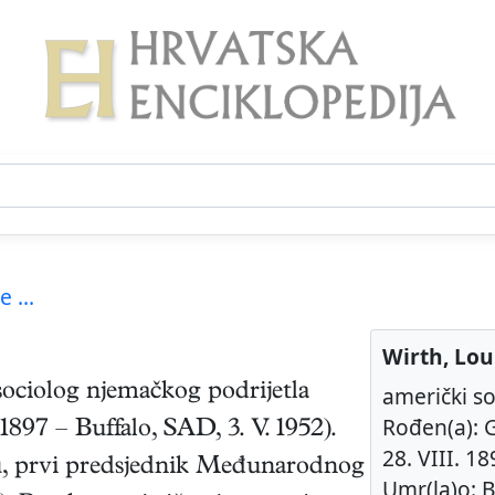
e ...
Wirth, Lou
sociolog
njemačkog podrijetla
američki s
Rođen(a):
 1897
–
Buffalo, SAD
,
3. V. 1952
).
28. VIII. 18
gu, prvi predsjednik Međunarodnog
Umr(la)o: B