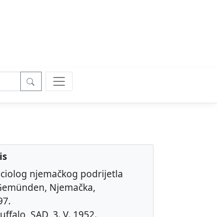
is
ociolog njemačkog podrijetla
 Gemünden, Njemačka,
97.
uffalo, SAD, 3. V. 1952.