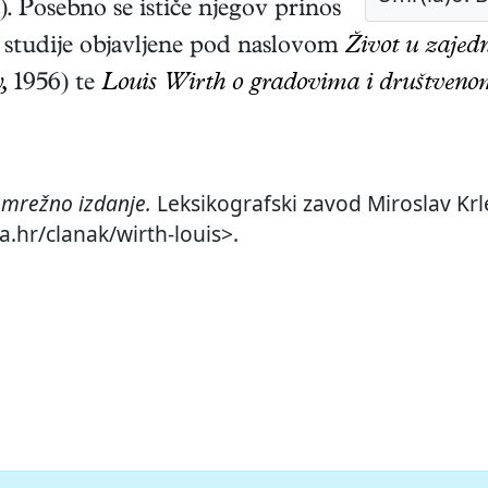
). Posebno se ističe njegov prinos
u studije objavljene pod naslovom
Život u zajedni
,
1956)
te
Louis Wirth o gradovima i društveno
,
mrežno izdanje.
Leksikografski zavod Miroslav Krle
a.hr/clanak/wirth-louis>.