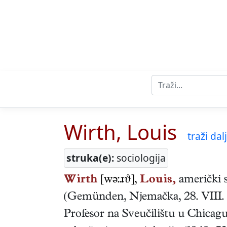
Wirth, Louis
traži dalj
struka(e):
sociologija
Wirth
[wə:ɹϑ],
Louis,
američki
(
Gemünden, Njemačka
,
28. VIII.
Profesor na Sveučilištu u Chica