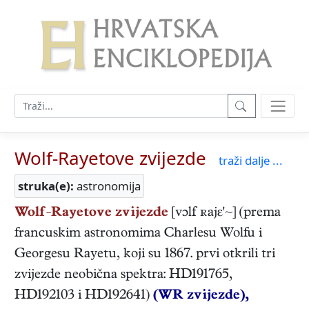
Wolf-Rayetove zvijezde
traži dalje ...
struka(e):
astronomija
Wolf-Rayetove zvijezde
[vɔlf ʀajɛ'~] (prema
francuskim astronomima Charlesu Wolfu i
Georgesu Rayetu, koji su 1867. prvi otkrili tri
zvijezde neobična spektra: HD191765,
HD192103 i HD192641)
(WR zvijezde),