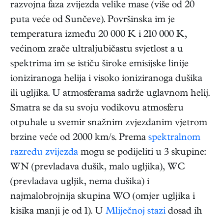
razvojna faza zvijezda velike mase (više od 20
puta veće od Sunčeve). Površinska im je
temperatura između 20 000 K i 210 000 K,
većinom zrače ultraljubičastu svjetlost a u
spektrima im se ističu široke emisijske linije
ioniziranoga helija i visoko ioniziranoga dušika
ili ugljika. U atmosferama sadrže uglavnom helij.
Smatra se da su svoju vodikovu atmosferu
otpuhale u svemir snažnim zvjezdanim vjetrom
brzine veće od 2000 km/s. Prema
spektralnom
razredu zvijezda
mogu se podijeliti u 3 skupine:
WN (prevladava dušik, malo ugljika), WC
(prevladava ugljik, nema dušika) i
najmalobrojnija skupina WO (omjer ugljika i
kisika manji je od 1). U
Mliječnoj stazi
dosad ih