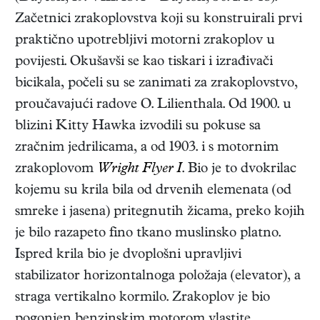
Začetnici zrakoplovstva koji su konstruirali prvi
praktično upotrebljivi motorni zrakoplov u
povijesti. Okušavši se kao tiskari i izrađivači
bicikala, počeli su se zanimati za zrakoplovstvo,
proučavajući radove O. Lilienthala. Od 1900. u
blizini Kitty Hawka izvodili su pokuse sa
zračnim jedrilicama, a od 1903. i s motornim
zrakoplovom
Wright Flyer I
. Bio je to dvokrilac
kojemu su krila bila od drvenih elemenata (od
smreke i jasena) pritegnutih žicama, preko kojih
je bilo razapeto fino tkano muslinsko platno.
Ispred krila bio je dvoplošni upravljivi
stabilizator horizontalnoga položaja (elevator), a
straga vertikalno kormilo. Zrakoplov je bio
pogonjen benzinskim motorom vlastite