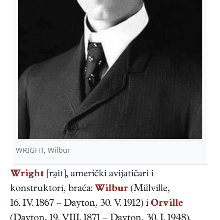
WRIGHT, Wilbur
Wright
[rạit],
američki
avijatičari i
konstruktori
, braća:
Wilbur
(
Millville
,
16. IV. 1867
–
Dayton
,
30. V. 1912
) i
Orville
(
Dayton
,
19. VIII. 1871
–
Dayton
,
30. I. 1948
).