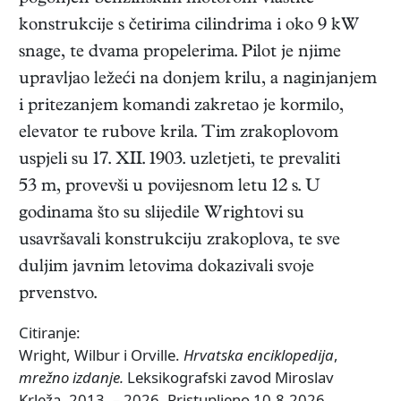
konstrukcije s četirima cilindrima i oko 9 kW
snage, te dvama propelerima. Pilot je njime
upravljao ležeći na donjem krilu, a naginjanjem
i pritezanjem komandi zakretao je kormilo,
elevator te rubove krila. Tim zrakoplovom
uspjeli su 17. XII. 1903. uzletjeti, te prevaliti
53 m, provevši u povijesnom letu 12 s. U
godinama što su slijedile Wrightovi su
usavršavali konstrukciju zrakoplova, te sve
duljim javnim letovima dokazivali svoje
prvenstvo.
Citiranje:
Wright, Wilbur i Orville.
Hrvatska enciklopedija
,
mrežno izdanje.
Leksikografski zavod Miroslav
Krleža, 2013. – 2026. Pristupljeno 10.8.2026.