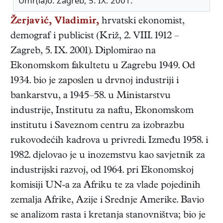
Umr(la)o: Zagreb, 5. IX. 2001.
Žerjavić, Vladimir,
hrvatski
ekonomist,
demograf i publicist
(
Križ
,
2. VIII. 1912
–
Zagreb
,
5. IX. 2001
). Diplomirao na
Ekonomskom fakultetu u Zagrebu 1949. Od
1934. bio je zaposlen u drvnoj industriji i
bankarstvu, a 1945–58. u Ministarstvu
industrije, Institutu za naftu, Ekonomskom
institutu i Saveznom centru za izobrazbu
rukovodećih kadrova u privredi. Između 1958. i
1982. djelovao je u inozemstvu kao savjetnik za
industrijski razvoj, od 1964. pri Ekonomskoj
komisiji UN-a za Afriku te za vlade pojedinih
zemalja Afrike, Azije i Srednje Amerike. Bavio
se analizom rasta i kretanja stanovništva; bio je