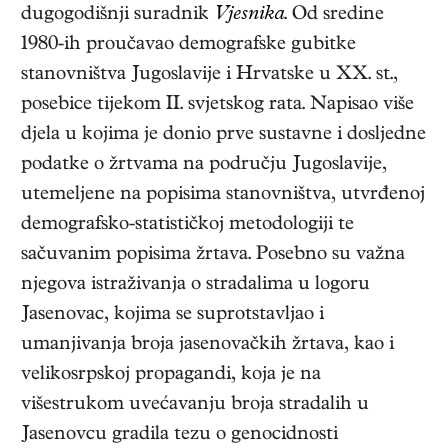
dugogodišnji suradnik
Vjesnika
. Od sredine
1980-ih proučavao demografske gubitke
stanovništva Jugoslavije i Hrvatske u XX. st.,
posebice tijekom II. svjetskog rata. Napisao više
djela u kojima je donio prve sustavne i dosljedne
podatke o žrtvama na području Jugoslavije,
utemeljene na popisima stanovništva, utvrđenoj
demografsko-statističkoj metodologiji te
sačuvanim popisima žrtava. Posebno su važna
njegova istraživanja o stradalima u logoru
Jasenovac, kojima se suprotstavljao i
umanjivanja broja jasenovačkih žrtava, kao i
velikosrpskoj propagandi, koja je na
višestrukom uvećavanju broja stradalih u
Jasenovcu gradila tezu o genocidnosti