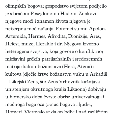
olimpskih bogova; gospodstvo svijetom podijelio
je s braćom Posejdonom i Hadom. Znakovi
njegove moći i znamen života njegova je
neiscrpna moć rađanja. Potomci su mu Apolon,
Artemida, Hermes, Afrodita, Dionizije, Ares,
Hefest, muze, Heraklo i dr. Njegova izvorno
heterogena svojstva, koja govore o konfliktnoj
mješavini grčkih patrijarhalnih i sredozemnih
matrijarhalnih božanstava (Hera, Atena) i
kultova (dječje žrtve božanstvu vuku u Arkadiji
– Likejski Zeus, što Zeus Vrhovnik kažnjava
uništenjem okrutnoga kralja Likaona) dobivaju
u homersko doba čvrste obrise univerzalnoga i
moćnoga boga oca (»otac bogova i ljudi«,
Homer). Vjerovalo se da on bdije i nad različitim