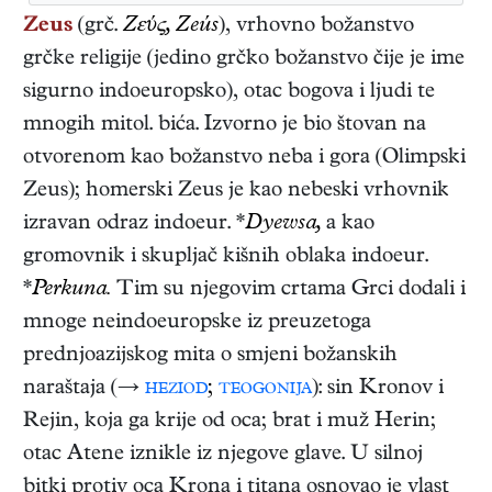
Zeus
(grč.
Zɛύς,
Zeús
), vrhovno božanstvo
grčke religije (jedino grčko božanstvo čije je ime
sigurno indoeuropsko), otac bogova i ljudi te
mnogih mitol. bića. Izvorno je bio štovan na
otvorenom kao božanstvo neba i gora (Olimpski
Zeus); homerski Zeus je kao nebeski vrhovnik
izravan odraz indoeur. *
Dyewsa,
a kao
gromovnik i skupljač kišnih oblaka indoeur.
*
Perkuna.
Tim su njegovim crtama Grci dodali i
mnoge neindoeuropske iz preuzetoga
prednjoazijskog mita o smjeni božanskih
naraštaja (→
heziod
;
teogonija
): sin Kronov i
Rejin, koja ga krije od oca; brat i muž Herin;
otac Atene iznikle iz njegove glave. U silnoj
bitki protiv oca Krona i titana osnovao je vlast