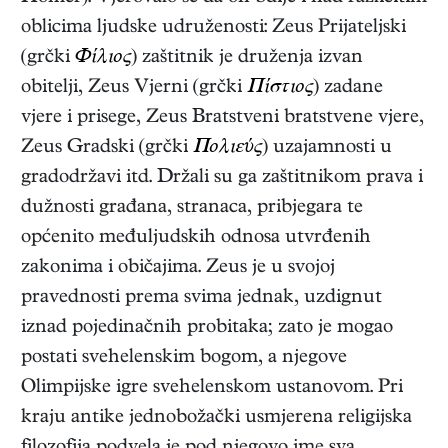
oblicima ljudske udruženosti: Zeus Prijateljski
(grčki
Φίλιος
) zaštitnik je
druženja izvan
obitelji, Zeus Vjerni (grčki
Πίστιος
) zadane
vjere i prisege, Zeus Bratstveni bratstvene vjere,
Zeus Gradski (grčki
Πολιεύς
) uzajamnosti u
gradodržavi itd. Držali su ga zaštitnikom prava i
dužnosti građana, stranaca, pribjegara te
općenito međuljudskih odnosa utvrđenih
zakonima i običajima. Zeus je u svojoj
pravednosti prema svima jednak, uzdignut
iznad pojedinačnih probitaka; zato je mogao
postati svehelenskim bogom, a njegove
Olimpijske igre svehelenskom ustanovom. Pri
kraju antike jednobožački usmjerena religijska