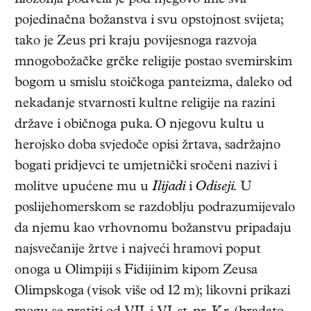
filozofija podvela je pod njegovo ime sva
pojedinačna božanstva i svu opstojnost svijeta;
tako je Zeus pri kraju povijesnoga razvoja
mnogobožačke grčke religije postao svemirskim
bogom u smislu stoičkoga panteizma, daleko od
nekadanje stvarnosti kultne religije na razini
države i običnoga puka. O njegovu kultu u
herojsko doba svjedoče opisi žrtava, sadržajno
bogati pridjevci te umjetnički sročeni nazivi i
molitve upućene mu u
Ilijadi
i
Odiseji.
U
poslijehomerskom se razdoblju podrazumijevalo
da njemu kao vrhovnomu božanstvu pripadaju
najsvečanije žrtve i najveći hramovi poput
onoga u Olimpiji s Fidijinim kipom Zeusa
Olimpskoga (visok više od 12 m); likovni prikazi