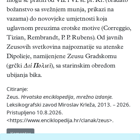
mogu se pratiti od VII. i VI. st. pr. Kr. (bradato
božanstvo sa svežnjem munja, prikazi na
vazama) do novovjeke umjetnosti koja
uglavnom preuzima erotske motive (Correggio,
Tizian, Rembrandt, P. P. Rubens). Od javnih
Zeusovih svetkovina najpoznatije su atenske
Dipolieje, namijenjene Zeusu Gradskomu
(grčki
Διί Πολιεῖ
), sa starinskim obredom
ubijanja bika.
Citiranje:
Zeus.
Hrvatska enciklopedija
,
mrežno izdanje.
Leksikografski zavod Miroslav Krleža, 2013. – 2026.
Pristupljeno 10.8.2026.
<https://www.enciklopedija.hr/clanak/zeus>.
Komentar