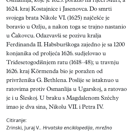
Osmanlija, koje je 1623. porazio na rijeci Muri, a
1624. kraj Kostajnice i Jasenovca. Do smrti
svojega brata Nikole VI. (1625) najčešće je
boravio u Ozlju, a nakon toga se trajno nastanio
u Čakovcu. Odazvavši se pozivu kralja
Ferdinanda II. Habsburškoga zajedno je sa 1200
konjanika od proljeća 1626. sudjelovao u
Tridesetogodišnjem ratu (1618–48); u travnju
1626. kraj Körmenda bio je poražen od
privrženika G. Bethlena. Poslije se istaknuo u
ratovima protiv Osmanlija u Ugarskoj, a ratovao
je i u Šleskoj. U braku s Magdalenom Széchy
imao je dva sina, Nikolu VII. i Petra IV.
Citiranje:
Zrinski, Juraj V..
Hrvatska enciklopedija
,
mrežno