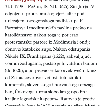
Zrinski, Juraj V.,
hrvatski
ban
(
Čakovec
,
31. I. 1598
–
Požun
,
18. XII. 1626
). Sin Jurja IV.,
odgojen u protestantskoj vjeri, ali je pod
utjecajem ostrogonskoga nadbiskupa P.
Pázmánya i međimurskih pavlina prešao na
katoličanstvo; nakon toga je potjerao
protestantske pastore iz Međimurja i ondje
obnovio katoličke župe. Nakon odstupanja
Nikole IX. Frankapana (1622), zahvaljujući
vojnim zaslugama, postao je hrvatskim banom
(do 1626), a potpisivao se kao »vekovečni knez
od Zrina, cesarove svetlosti tolnačnik i
komornik, slovenskoga i horvatskoga orszaga
ban, Čakovoga turna slobodan gospodin i
krajine legradske kapetan«. Ratovao je protiv