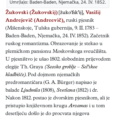
Umr(la)o: Baden-Baden, Njemačka, 24. IV. 1852.
Žukovski (Žukovskij)
[žuko'fsk’ij],
Vasilij
Andrejevič (Andreevič),
ruski
pjesnik
(
Mišenskoje, Tulska gubernija
,
9. II. 1783
–
Baden-Baden, Njemačka
,
24. IV. 1852
). Začetnik
ruskog romantizma. Obrazovanje je stekao u
plemićkom pansionu Moskovskoga sveučilišta.
U pjesništvo je ušao 1802. slobodnim prijevodom
elegije Th. Graya
(Seosko groblje – Sel’skoe
kladbišče)
. Pod dojmom njemačkih
predromantičara (G. A. Bürger) napisao je
balade
Ljudmila
(1808),
Svetlana
(1812)
i dr.
Nakon 1812. postao je dvorskim pjesnikom, ali je
pristupio književnom krugu
Arzamas
i u tom
desetljeću došlo je do procvata njegova