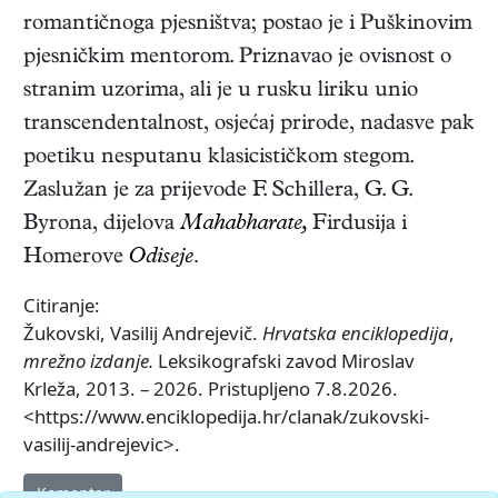
romantičnoga pjesništva; postao je i Puškinovim
pjesničkim mentorom. Priznavao je ovisnost o
stranim uzorima, ali je u rusku liriku unio
transcendentalnost, osjećaj prirode, nadasve pak
poetiku nesputanu klasicističkom stegom.
Zaslužan je za prijevode F. Schillera, G. G.
Byrona, dijelova
Mahabharate,
Firdusija i
Homerove
Odiseje.
Citiranje:
Žukovski, Vasilij Andrejevič.
Hrvatska enciklopedija
,
mrežno izdanje.
Leksikografski zavod Miroslav
Krleža, 2013. – 2026. Pristupljeno 7.8.2026.
<https://www.enciklopedija.hr/clanak/zukovski-
vasilij-andrejevic>.
Komentar