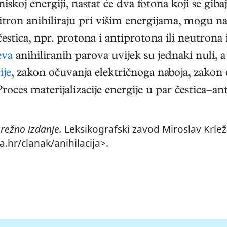
niskoj energiji, nastat će dva fotona koji se g
itron anihiliraju pri višim energijama, mogu na
estica, npr. protona i antiprotona ili neutrona i
eva
anihiliranih parova uvijek su jednaki nuli, 
ije
, zakon očuvanja električnoga naboja, zakon 
Proces materijalizacije energije u par čestica–an
režno izdanje.
Leksikografski zavod Miroslav Krleža
.hr/clanak/anihilacija>.