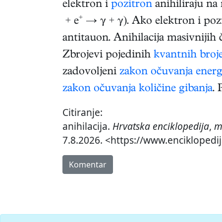
elektron i
pozitron
anihiliraju na 
+
+ e
→ γ + γ). Ako elektron i poz
antitauon. Anihilacija masivnijih č
Zbrojevi pojedinih
kvantnih broj
zadovoljeni
zakon očuvanja energ
zakon očuvanja količine gibanja
. 
Citiranje:
anihilacija.
Hrvatska enciklopedija
,
m
7.8.2026. <https://www.enciklopedija
Komentar