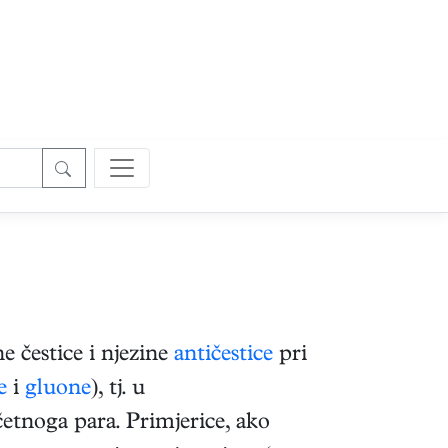
 čestice i njezine
antičestice
pri
e
i
gluone
), tj. u
etnoga para. Primjerice, ako