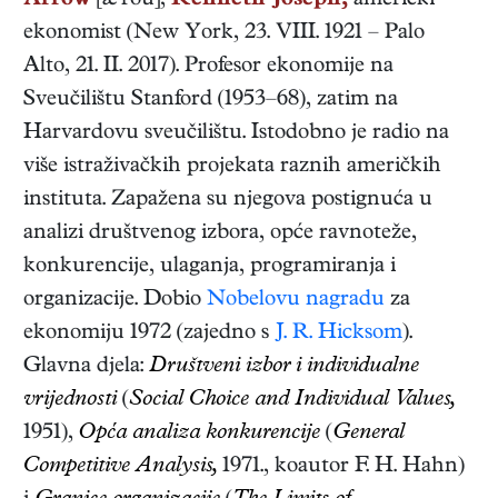
Arrow
[æ'rou],
Kenneth Joseph,
američki
ekonomist
(
New York
,
23. VIII. 1921
–
Palo
Alto
,
21. II. 2017
). Profesor ekonomije na
Sveučilištu Stanford (1953–68), zatim na
Harvardovu sveučilištu. Istodobno je radio na
više istraživačkih projekata raznih američkih
instituta. Zapažena su njegova postignuća u
analizi društvenog izbora, opće ravnoteže,
konkurencije, ulaganja, programiranja i
organizacije. Dobio
Nobelovu nagradu
za
ekonomiju 1972 (zajedno s
J. R. Hicksom
).
Glavna djela:
Društveni izbor i individualne
vrijednosti
(
Social Choice and Individual Values,
1951),
Opća analiza konkurencije
(
General
Competitive Analysis,
1971., koautor F. H. Hahn)