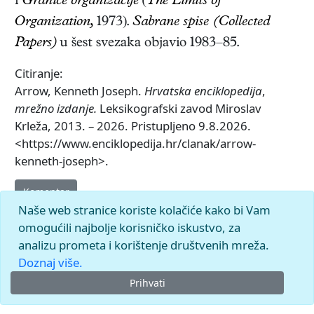
i
Granice organizacije
(
The Limits of
Organization,
1973).
Sabrane spise (Collected
Papers)
u šest svezaka objavio 1983–85.
Citiranje:
Arrow, Kenneth Joseph.
Hrvatska enciklopedija
,
mrežno izdanje.
Leksikografski zavod Miroslav
Krleža, 2013. – 2026. Pristupljeno 9.8.2026.
<https://www.enciklopedija.hr/clanak/arrow-
kenneth-joseph>.
Komentar
Naše web stranice koriste kolačiće kako bi Vam
omogućili najbolje korisničko iskustvo, za
analizu prometa i korištenje društvenih mreža.
Doznaj više.
Prihvati
© 2026.
Leksikografski zavod
Miroslav Krleža