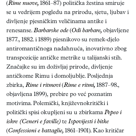
(
Rime nuove,
1861–87)
politička žestina smiruje
se u vedrijem pogledu na prirodu, sjetu, ljubav i
divljenje pjesničkim veličinama antike i
renesanse.
Barbarske ode
(
Odi barbare,
objavljene
1877., 1882. i 1889)
pjesnikovo su remek-djelo
antiromantičnoga nadahnuća, inovativno zbog
transpozicije antičke metrike u talijanski stih.
Značajke su im doživljaj prirode, divljenje
antičkome Rimu i domoljublje. Posljednja
zbirka,
Rime i ritmovi
(
Rime e ritmi,
1887–98.,
objavljena 1899)
, prebire po već poznatim
motivima. Polemički, književnokritički i
politički spisi okupljeni su u zbirkama
Pepeo i
iskre (Ceneri e faville)
te
Ispovijesti i bitke
(
Confessioni e battaglie,
1861–1901)
. Kao kritičar