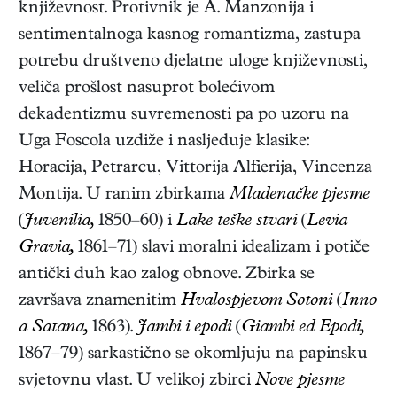
književnost. Protivnik je A. Manzonija i
sentimentalnoga kasnog romantizma, zastupa
potrebu društveno djelatne uloge književnosti,
veliča prošlost nasuprot bolećivom
dekadentizmu suvremenosti pa po uzoru na
Uga Foscola uzdiže i nasljeduje klasike:
Horacija, Petrarcu, Vittorija Alfierija, Vincenza
Montija. U ranim zbirkama
Mladenačke pjesme
(
Juvenilia,
1850–60)
i
Lake teške stvari
(
Levia
Gravia,
1861–71)
slavi moralni idealizam i potiče
antički duh kao zalog obnove. Zbirka se
završava znamenitim
Hvalospjevom Sotoni
(
Inno
a Satana,
1863).
Jambi i epodi
(
Giambi ed Epodi,
1867–79)
sarkastično se okomljuju na papinsku
svjetovnu vlast. U velikoj zbirci
Nove pjesme