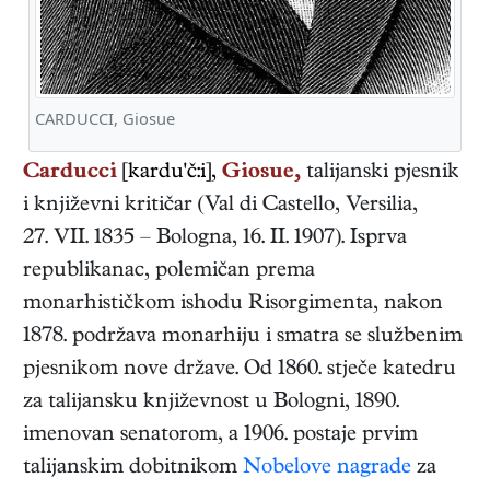
CARDUCCI, Giosue
Carducci
[kardu'č:i],
Giosue,
talijanski
pjesnik
i književni kritičar
(
Val di Castello, Versilia
,
27. VII. 1835
–
Bologna
,
16. II. 1907
). Isprva
republikanac, polemičan prema
monarhističkom ishodu Risorgimenta, nakon
1878. podržava monarhiju i smatra se službenim
pjesnikom nove države. Od 1860. stječe katedru
za talijansku književnost u Bologni, 1890.
imenovan senatorom, a 1906. postaje prvim
talijanskim dobitnikom
Nobelove nagrade
za