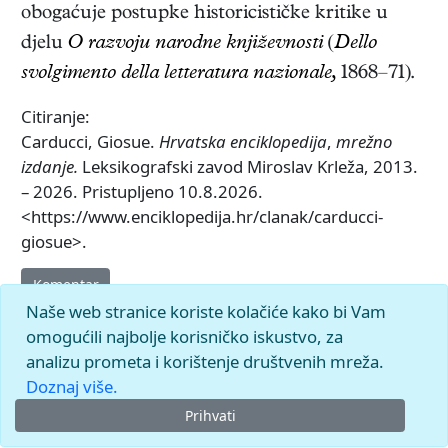
obogaćuje postupke historicističke kritike u
djelu
O razvoju narodne književnosti
(
Dello
svolgimento della letteratura nazionale,
1868–71)
.
Citiranje:
Carducci, Giosue.
Hrvatska enciklopedija
,
mrežno
izdanje.
Leksikografski zavod Miroslav Krleža, 2013.
– 2026. Pristupljeno 10.8.2026.
<https://www.enciklopedija.hr/clanak/carducci-
giosue>.
Komentar
Naše web stranice koriste kolačiće kako bi Vam
omogućili najbolje korisničko iskustvo, za
analizu prometa i korištenje društvenih mreža.
Doznaj više.
Prihvati
© 2026.
Leksikografski zavod
Miroslav Krleža