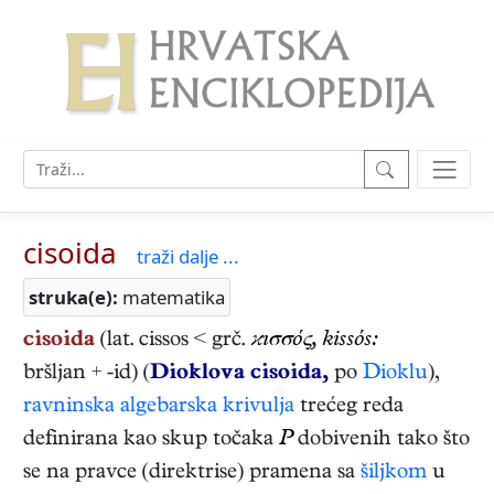
cisoida
traži dalje ...
struka(e):
matematika
cisoida
(lat. cissos < grč.
ϰıσσός, kissós:
bršljan + -id) (
Dioklova cisoida,
po
Dioklu
),
ravninska
algebarska krivulja
trećeg reda
definirana kao skup točaka
P
dobivenih tako što
se na pravce (direktrise) pramena sa
šiljkom
u