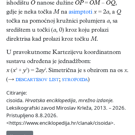
ishodištu
O
nanose dužine
OP
=
OM
–
OQ
,
gdje je neka točka
M
na
asimptoti
x
= 2
a
, a
Q
točka na pomoćnoj kružnici polumjera
a
, sa
središtem u točki (
a
, 0) kroz koju prolazi
direktrisa kad prolazi kroz točku
M
.
U pravokutnome Kartezijevu koordinatnom
sustavu određena je jednadžbom:
x
(
x
² +
y
²) = 2
ay
². Simetrična je s obzirom na os
x
.
(→
descartesov list
;
strofoida
)
Citiranje:
cisoida.
Hrvatska enciklopedija
,
mrežno izdanje.
Leksikografski zavod Miroslav Krleža, 2013. – 2026.
Pristupljeno 8.8.2026.
<https://www.enciklopedija.hr/clanak/cisoida>.