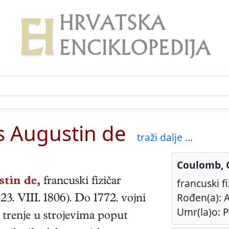
s Augustin de
traži dalje ...
Coulomb, 
tin de,
francuski
fizičar
francuski fi
Rođen(a): 
,
23. VIII. 1806
). Do 1772. vojni
Umr(la)o: Pa
ao trenje u strojevima poput