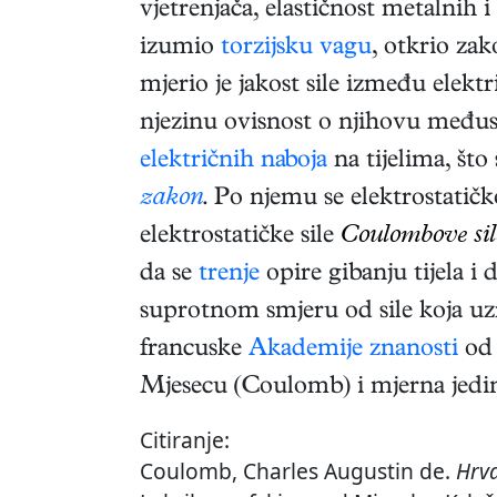
vjetrenjača, elastičnost metalnih i
izumio
torzijsku vagu
, otkrio za
mjerio je jakost sile između električ
njezinu ovisnost o njihovu međ
električnih naboja
na tijelima, št
zakon
. Po njemu se elektrostatič
elektrostatičke sile
Coulombove sil
da se
trenje
opire gibanju tijela i 
suprotnom smjeru od sile koja uzr
francuske
Akademije znanosti
od 
Mjesecu (Coulomb) i mjerna jedin
Citiranje:
Coulomb, Charles Augustin de.
Hrva