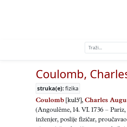
Coulomb, Charle
struka(e):
fizika
Coulomb
[kul'],
Charles Augus
(
Angoulême
,
14. VI. 1736
–
Pariz
inženjer, poslije fizičar, proučav