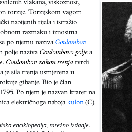
 svilenih vlakana, viskoznost,
kon torzije. Torzijskom vagom
ki nabijenih tijela i istražio
usobnom razmaku i iznosima
o se po njemu naziva
Coulombov
ko polje naziva
Coulombovo polje
a
e. Coulombov zakon trenja
tvrdi
da je sila trenja usmjerena u
okuje gibanje. Bio je član
1795. Po njem je nazvan krater na
ica električnoga naboja
kulon
(C).
tska enciklopedija
,
mrežno izdanje.