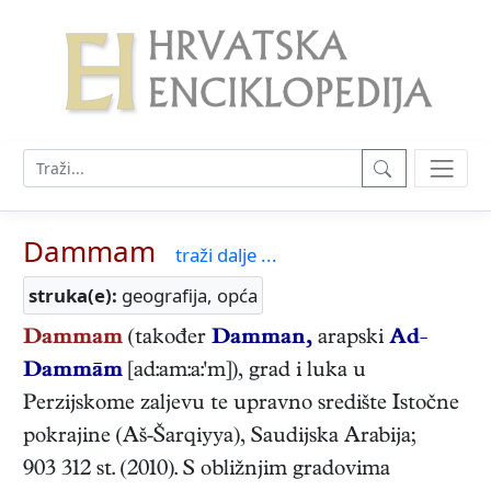
Dammam
traži dalje ...
struka(e):
geografija, opća
Dammam
(također
Damman,
arapski
Ad-
Dammām
[ad:am:a:'m]), grad i luka u
Perzijskome zaljevu te upravno središte Istočne
pokrajine (Aš-Šarqiyya), Saudijska Arabija;
903 312 st. (2010). S obližnjim gradovima