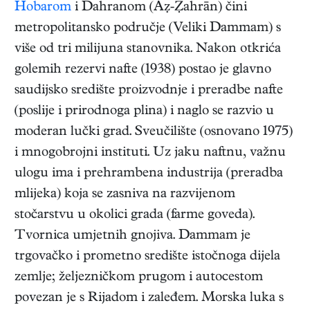
Hobarom
i Dahranom (Aẓ-Ẓahrān) čini
metropolitansko područje (Veliki Dammam) s
više od tri milijuna stanovnika. Nakon otkrića
golemih rezervi nafte (1938) postao je glavno
saudijsko središte proizvodnje i preradbe nafte
(poslije i prirodnoga plina) i naglo se razvio u
moderan lučki grad. Sveučilište (osnovano 1975)
i mnogobrojni instituti. Uz jaku naftnu, važnu
ulogu ima i prehrambena industrija (preradba
mlijeka) koja se zasniva na razvijenom
stočarstvu u okolici grada (farme goveda).
Tvornica umjetnih gnojiva. Dammam je
trgovačko i prometno središte istočnoga dijela
zemlje; željezničkom prugom i autocestom
povezan je s Rijadom i zaleđem. Morska luka s