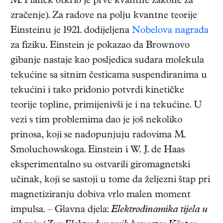
M. Planck otkrio je prve kvantne zakone za
zračenje). Za radove na polju kvantne teorije
Einsteinu je 1921. dodijeljena
Nobelova nagrada
za fiziku. Einstein je pokazao da Brownovo
gibanje nastaje kao posljedica sudara molekula
tekućine sa sitnim česticama suspendiranima u
tekućini i tako pridonio potvrdi kinetičke
teorije topline, primijenivši je i na tekućine. U
vezi s tim problemima dao je još nekoliko
prinosa, koji se nadopunjuju radovima M.
Smoluchowskoga. Einstein i W. J. de Haas
eksperimentalno su ostvarili giromagnetski
učinak, koji se sastoji u tome da željezni štap pri
magnetiziranju dobiva vrlo malen moment
impulsa. – Glavna djela:
Elektrodinamika tijela u