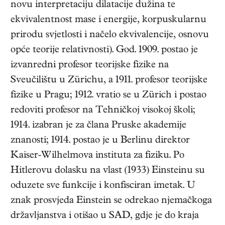
novu interpretaciju dilatacije dužina te
ekvivalentnost mase i energije, korpuskularnu
prirodu svjetlosti i načelo ekvivalencije, osnovu
opće teorije relativnosti). God. 1909. postao je
izvanredni profesor teorijske fizike na
Sveučilištu u Zürichu, a 1911. profesor teorijske
fizike u Pragu; 1912. vratio se u Zürich i postao
redoviti profesor na Tehničkoj visokoj školi;
1914. izabran je za člana Pruske akademije
znanosti; 1914. postao je u Berlinu direktor
Kaiser-Wilhelmova instituta za fiziku. Po
Hitlerovu dolasku na vlast (1933) Einsteinu su
oduzete sve funkcije i konfisciran imetak. U
znak prosvjeda Einstein se odrekao njemačkoga
državljanstva i otišao u SAD, gdje je do kraja