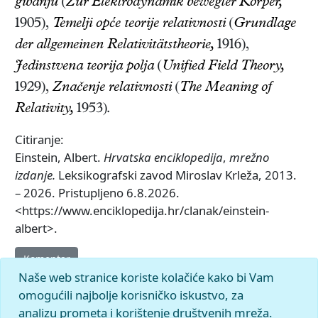
gibanju
(
Zur Elektrodynamik bewegter Körper,
1905),
Temelji opće teorije relativnosti
(
Grundlage
der allgemeinen Relativitätstheorie,
1916),
Jedinstvena teorija polja
(
Unified Field Theory,
1929),
Značenje relativnosti
(
The Meaning of
Relativity,
1953)
.
Citiranje:
Einstein, Albert.
Hrvatska enciklopedija
,
mrežno
izdanje.
Leksikografski zavod Miroslav Krleža, 2013.
– 2026. Pristupljeno 6.8.2026.
<https://www.enciklopedija.hr/clanak/einstein-
albert>.
Komentar
Naše web stranice koriste kolačiće kako bi Vam
omogućili najbolje korisničko iskustvo, za
analizu prometa i korištenje društvenih mreža.