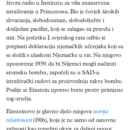
života radio u Institutu za viša znanstvena
istraživanja u Princetonu. Bio je čovjek širokih
shvaćanja, slobodouman, slobodoljubiv i
dosljedan pacifist, koji se zalagao za pravdu i
mir. Na početku I. svjetskog rata odbio je
potpisati deklaraciju njemačkih učenjaka koji su
se složili s ulaskom Njemačke u rat. Na njegovo
upozorenje 1939. da bi Nijemci mogli načiniti
atomsku bombu, započeli su u SAD-u
istraživački radovi za proizvodnju takve bombe.
Poslije se Einstein uporno borio protiv primjene
tog oružja.
Einsteinovo je glavno djelo njegova
teorija
relativnosti
(1916), koja je ne samo od osnovne
važnosti kao temeljni okvir za daljnji razvoj