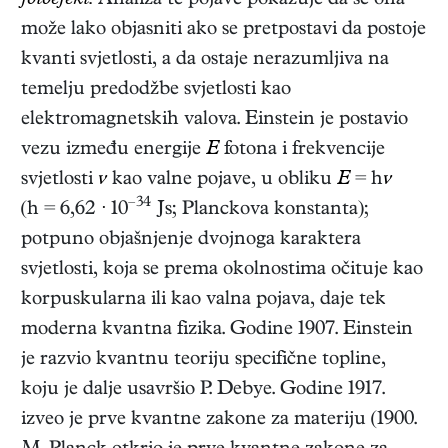
fotoefekt.
Analiza te pojave pokazuje da se ona
može lako objasniti ako se pretpostavi da postoje
kvanti svjetlosti, a da ostaje nerazumljiva na
temelju predodžbe svjetlosti kao
elektromagnetskih valova. Einstein je postavio
vezu između energije
E
fotona i frekvencije
svjetlosti
ν
kao valne pojave, u obliku
E
= h
ν
–34
(h = 6,62
·
10
Js; Planckova konstanta);
potpuno objašnjenje dvojnoga karaktera
svjetlosti, koja se prema okolnostima očituje kao
korpuskularna ili kao valna pojava, daje tek
moderna kvantna fizika. Godine 1907. Einstein
je razvio kvantnu teoriju specifične topline,
koju je dalje usavršio P. Debye. Godine 1917.
izveo je prve kvantne zakone za materiju (1900.