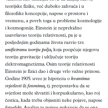
teorijske fizike, već duboko zahvaća i u
filozofske koncepcije, napose o prostoru i
vremenu, a povrh toga u probleme kozmologije
i kozmogonije. Einstein je neprekidno
usavršavao teoriju relativnosti, pa je u
posljednjim godinama života razvio tzv.
unificiranu teoriju polja,
koja poopćuje njegovu
teoriju gravitacije i uključuje teoriju
elektromagnetizma. Osim teorije relativnosti
Einstein je fizici dao i druge vrlo važne prinose.
Godine 1905. uveo je hipotezu o
kvantima
svjetlosti
ili
fotonima,
tj. pretpostavku da se
svjetlost može shvatiti i korpuskularno, kao roj
čestica, kada treba objasniti neke pojave, napose