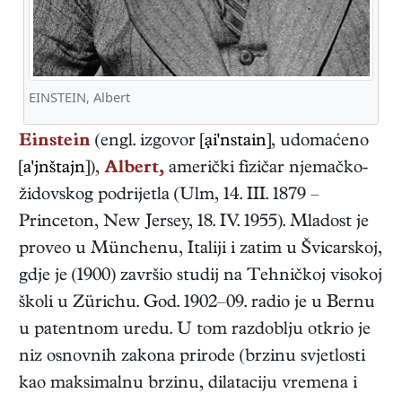
EINSTEIN, Albert
Einstein
(engl. izgovor
[ại'nstain]
, udomaćeno
[a'jnštajn]
),
Albert,
američki
fizičar
njemačko-
židovskog podrijetla
(
Ulm
,
14. III. 1879
–
Princeton, New Jersey
,
18. IV. 1955
). Mladost je
proveo u Münchenu, Italiji i zatim u Švicarskoj,
gdje je (1900) završio studij na Tehničkoj visokoj
školi u Zürichu. God. 1902–09. radio je u Bernu
u patentnom uredu. U tom razdoblju otkrio je
niz osnovnih zakona prirode (brzinu svjetlosti
kao maksimalnu brzinu, dilataciju vremena i