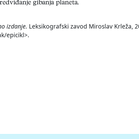
edviđanje gibanja planeta.
o izdanje.
Leksikografski zavod Miroslav Krleža, 20
k/epicikl>.