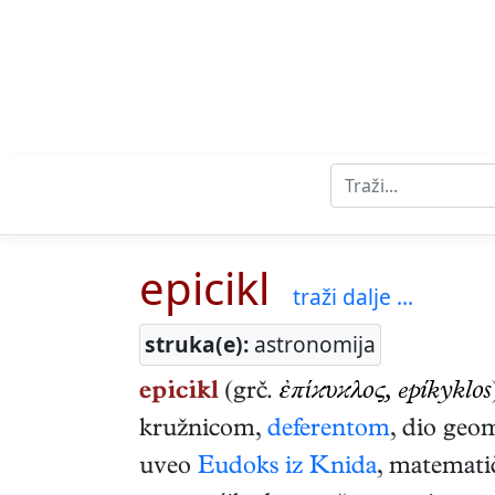
epicikl
traži dalje ...
struka(e):
astronomija
epicikl
(grč.
ἐπίϰυϰλος, epíkyklos
kružnicom,
deferentom
, dio geo
uveo
Eudoks iz Knida
, matemati