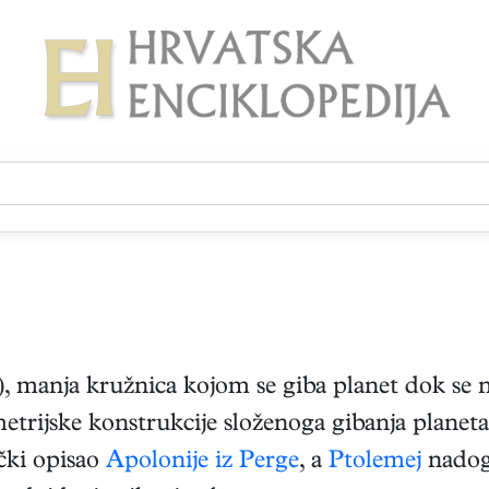
), manja kružnica kojom se giba planet dok se 
metrijske konstrukcije složenoga gibanja planet
čki opisao
Apolonije iz Perge
, a
Ptolemej
nadogr