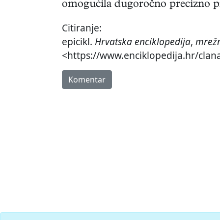
omogućila dugoročno precizno pr
Citiranje:
epicikl.
Hrvatska enciklopedija
,
mrežn
<https://www.enciklopedija.hr/clana
Komentar