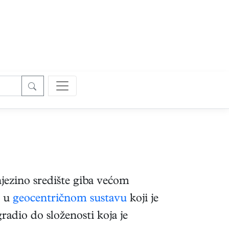
njezino središte giba većom
a u
geocentričnom sustavu
koji je
adio do složenosti koja je