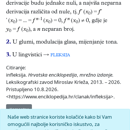
derivacije budu jednake nuli, a najviša neparna
derivacija različita od nule, tj.
f′′
(
x
) =
f′′
0
n
–1
n
′
(
x
) = … =
f
(
x
) = 0,
f
(
x
) ≠ 0, gdje je
0
0
0
y
=
f′
(
x
), a
n
neparan broj.
0
0
2.
U glumi, modulacija glasa, mijenjanje tona.
3.
U lingvistici →
fleksija
Citiranje:
infleksija.
Hrvatska enciklopedija
,
mrežno izdanje.
Leksikografski zavod Miroslav Krleža, 2013. – 2026.
Pristupljeno 10.8.2026.
<https://www.enciklopedija.hr/clanak/infleksija>.
Komentar
Naše web stranice koriste kolačiće kako bi Vam
omogućili najbolje korisničko iskustvo, za