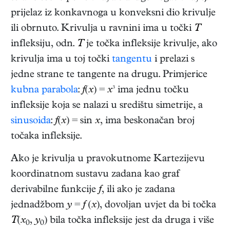
prijelaz iz konkavnoga u konveksni dio krivulje
ili obrnuto. Krivulja u ravnini ima u točki
T
infleksiju, odn.
T
je točka infleksije krivulje, ako
krivulja ima u toj točki
tangentu
i prelazi s
jedne strane te tangente na drugu. Primjerice
kubna parabola
:
f
(
x
) =
x
³ ima jednu točku
infleksije koja se nalazi u središtu simetrije, a
sinusoida
:
f
(
x
) = sin
x
, ima beskonačan broj
točaka infleksije.
Ako je krivulja u pravokutnome Kartezijevu
koordinatnom sustavu zadana kao graf
derivabilne funkcije
f
, ili ako je zadana
jednadžbom
y
=
f
(
x
), dovoljan uvjet da bi točka
T
(
x
,
y
) bila točka infleksije jest da druga i više
0
0