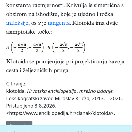
konstanta razmjernosti. Krivulja je simetrična s
obzirom na ishodište, koje je ujedno i točka
infleksije
, os
x
je
tangenta
. Klotoida ima dvije
asimptotske točke:
Klotoida se primjenjuje pri projektiranju zavoja
cesta i željezničkih pruga.
Citiranje:
klotoida.
Hrvatska enciklopedija
,
mrežno izdanje.
Leksikografski zavod Miroslav Krleža, 2013. – 2026.
Pristupljeno 8.8.2026.
<https://www.enciklopedija.hr/clanak/klotoida>.
Komentar