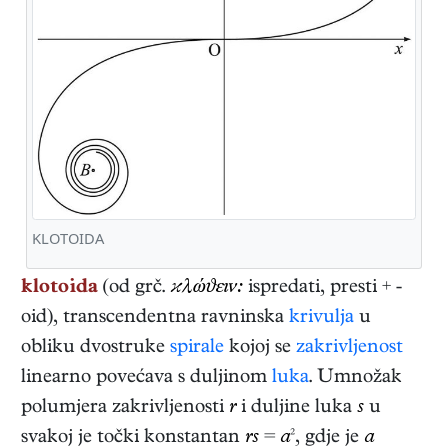
KLOTOIDA
klotoida
(od grč.
ϰλώϑεıν:
ispredati, presti + -
oid), transcendentna ravninska
krivulja
u
obliku dvostruke
spirale
kojoj se
zakrivljenost
linearno povećava s duljinom
luka
. Umnožak
polumjera zakrivljenosti
r
i duljine luka
s
u
svakoj je točki konstantan
rs
=
a
², gdje je
a