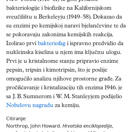
bakteriologije i biofizike na Kalifornijskom
sveučilištu u Berkeleyju (1949–58). Dokazao da
su enzimi po kemijskoj naravi bjelančevine te da
se pokoravaju zakonima kemijskih reakcija.
Izolirao prvi
bakteriofag
i ispravno predvidio da
nukleinska kiselina u njem ima ključnu ulogu.
Prvi je u kristalnome stanju pripravio enzime
pepsin, tripsin i kimotripsin, što je poslije
omogućilo analizu njihove prostorne građe. Za
pročišćavanje i kristalizaciju tih enzima 1946. je
sa J. B. Sumnerom i W. M. Stanleyjem podijelio
Nobelovu nagradu
za kemiju.
Citiranje:
Northrop, John Howard.
Hrvatska enciklopedija
,