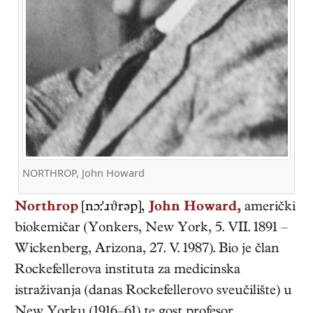
NORTHROP, John Howard
Northrop
[nɔ:'ɹϑrəp],
John Howard,
američki
biokemičar
(
Yonkers, New York
,
5. VII. 1891
–
Wickenberg, Arizona
,
27. V. 1987
). Bio je član
Rockefellerova instituta za medicinska
istraživanja (danas Rockefellerovo sveučilište) u
New Yorku (1916–61) te gost profesor