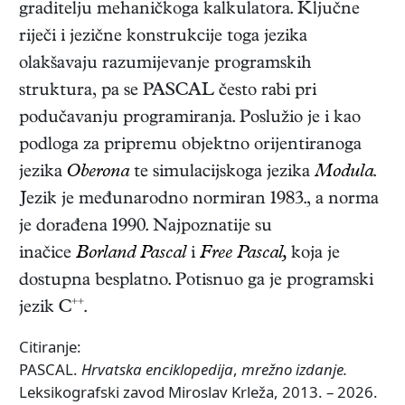
graditelju mehaničkoga kalkulatora. Ključne
riječi i jezične konstrukcije toga jezika
olakšavaju razumijevanje programskih
struktura, pa se PASCAL često rabi pri
podučavanju programiranja. Poslužio je i kao
podloga za pripremu objektno orijentiranoga
jezika
Oberona
te simulacijskoga jezika
Modula
.
Jezik je međunarodno normiran 1983., a norma
je dorađena 1990. Najpoznatije su
inačice
Borland Pascal
i
Free Pascal,
koja je
dostupna besplatno. Potisnuo ga je programski
++
jezik C
.
Citiranje:
PASCAL.
Hrvatska enciklopedija
,
mrežno izdanje.
Leksikografski zavod Miroslav Krleža, 2013. – 2026.