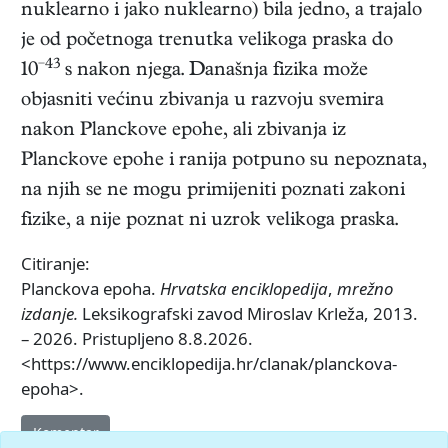
nuklearno i jako nuklearno) bila jedno, a trajalo
je od početnoga trenutka velikoga praska do
−43
10
s nakon njega. Današnja fizika može
objasniti većinu zbivanja u razvoju svemira
nakon Planckove epohe, ali zbivanja iz
Planckove epohe i ranija potpuno su nepoznata,
na njih se ne mogu primijeniti poznati zakoni
fizike, a nije poznat ni uzrok velikoga praska.
Citiranje:
Planckova epoha.
Hrvatska enciklopedija
,
mrežno
izdanje.
Leksikografski zavod Miroslav Krleža, 2013.
– 2026. Pristupljeno 8.8.2026.
<https://www.enciklopedija.hr/clanak/planckova-
epoha>.
Komentar