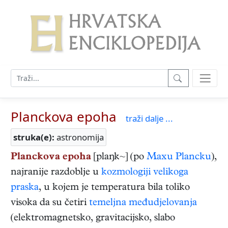
Planckova epoha
traži dalje ...
struka(e):
astronomija
Planckova epoha
[plaŋk~] (po
Maxu Plancku
),
najranije razdoblje u
kozmologiji
velikoga
praska
, u kojem je temperatura bila toliko
visoka da su četiri
temeljna međudjelovanja
(elektromagnetsko, gravitacijsko, slabo